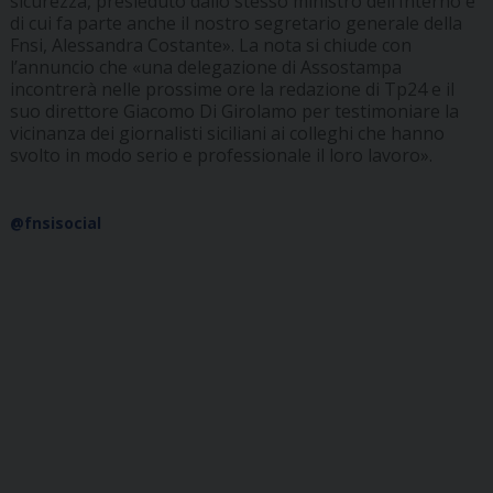
sicurezza, presieduto dallo stesso ministro dell’Interno e
di cui fa parte anche il nostro segretario generale della
Fnsi, Alessandra Costante». La nota si chiude con
l’annuncio che «una delegazione di Assostampa
incontrerà nelle prossime ore la redazione di Tp24 e il
suo direttore Giacomo Di Girolamo per testimoniare la
vicinanza dei giornalisti siciliani ai colleghi che hanno
svolto in modo serio e professionale il loro lavoro».
@fnsisocial