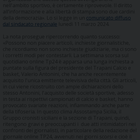
nell'ambito sportivo, è certamente riprovevole. Il diritto
all’informazione e alla libertà di stampa sono due cardini
della democrazia». Lo si legge in un
comunicato diffuso
dal sindacato regionale
lunedì 11 marzo 2024.
La nota prosegue ripercorrendo quanto successo:
«Possono non piacere articoli, inchieste giornalistiche,
che ricordiamo non sono inchieste giudiziarie, ma ci sono
i corretti modi per contestarli. La settimana scorsa sul
quotidiano online Tp24 è apparsa una lunga inchiesta a
puntate sulla figura del presidente del Trapani Calcio e
basket, Valerio Antonini, che ha anche recentemente
acquisito l'unica emittente televisiva della città. Gli articoli,
in cui viene ricostruito con ampie dichiarazioni dello
stesso Antonini, l'acquisto delle società sportive, adesso
in testa ai rispettivi campionati di calcio e basket, hanno
provocato svariate reazioni, infiammando anche parte
della tifoseria. In questo clima Assostampa Sicilia, il
Gruppo cronisti siciliani e la sezione di Trapani, quindi,
ritengono gravi e preoccupanti i due atti intimidatori nei
confronti dei giornalisti, in particolare della redazione del
giornale online TP24, avvenuti nei giorni scorsi e cioè il