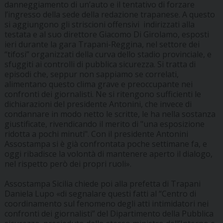
danneggiamento di un’auto e il tentativo di forzare
l’ingresso della sede della redazione trapanese. A questo
si aggiungono gli striscioni offensivi indirizzati alla
testata e al suo direttore Giacomo Di Girolamo, esposti
ieri durante la gara Trapani-Reggina, nel settore dei
“tifosi” organizzati della curva dello stadio provinciale, e
sfuggiti ai controlli di pubblica sicurezza. Si tratta di
episodi che, seppur non sappiamo se correlati,
alimentano questo clima grave e preoccupante nei
confronti dei giornalisti. Ne si ritengono sufficienti le
dichiarazioni del presidente Antonini, che invece di
condannare in modo netto le scritte, le ha nella sostanza
giustificate, rivendicando il merito di "una esposizione
ridotta a pochi minuti". Con il presidente Antonini
Assostampa si è già confrontata poche settimane fa, e
oggi ribadisce la volontà di mantenere aperto il dialogo,
nel rispetto però dei propri ruoli».
Assostampa Sicilia chiede poi alla prefetta di Trapani
Daniela Lupo «di segnalare questi fatti al “Centro di
coordinamento sul fenomeno degli atti intimidatori nei
confronti dei giornalisti” del Dipartimento della Pubblica