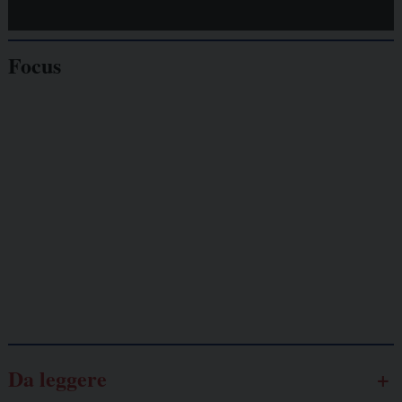
Focus
Giornalisti
minacciati
Lavoro
autonomo
Galassia dell’informazione
Da leggere