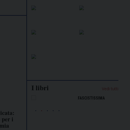
I libri
Vedi tutti
NALISMO E
FASCISTISSIMA
LLIGENZA
FICIALE
icata:
 per i
omia