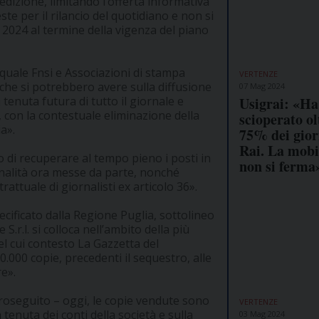
dizione, limitando l’offerta informativa
este per il rilancio del quotidiano e non si
2024 al termine della vigenza del piano
l quale Fnsi e Associazioni di stampa
VERTENZE
he si potrebbero avere sulla diffusione
07 Mag 2024
Usigrai: «Ha
 tenuta futura di tutto il giornale e
, con la contestuale eliminazione della
scioperato olt
a».
75% dei gior
Rai. La mobi
 di recuperare al tempo pieno i posti in
non si ferma
nalità ora messe da parte, nonché
ttuale di giornalisti ex articolo 36».
cificato dalla Regione Puglia, sottolineo
S.r.l. si colloca nell’ambito della più
nel cui contesto La Gazzetta del
.000 copie, precedenti il sequestro, alle
re».
proseguito – oggi, le copie vendute sono
VERTENZE
tenuta dei conti della società e sulla
03 Mag 2024