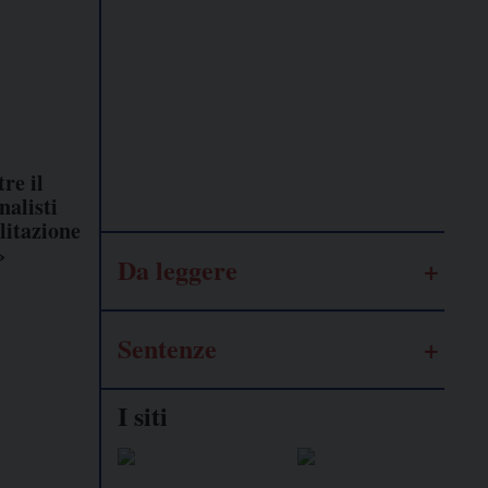
Lavoro
autonomo
Galassia
dell’informazione
re il
nalisti
litazione
»
Da leggere
Sentenze
I siti