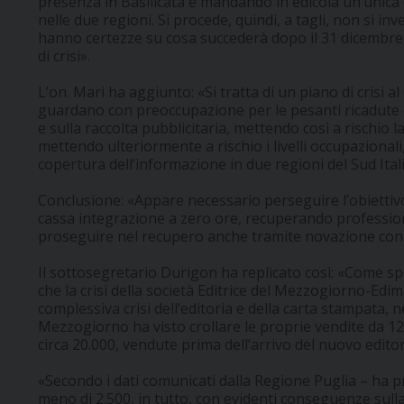
presenza in Basilicata e mandando in edicola un’unica e
nelle due regioni. Si procede, quindi, a tagli, non si inv
hanno certezze su cosa succederà dopo il 31 dicembre 
di crisi».
L’on. Mari ha aggiunto: «Si tratta di un piano di crisi a
guardano con preoccupazione per le pesanti ricadute c
e sulla raccolta pubblicitaria, mettendo così a rischio la
mettendo ulteriormente a rischio i livelli occupazionali
copertura dell’informazione in due regioni del Sud Itali
Conclusione: «Appare necessario perseguire l’obiettivo
cassa integrazione a zero ore, recuperando professio
proseguire nel recupero anche tramite novazione contra
Il sottosegretario Durigon ha replicato così: «Come spe
che la crisi della società Editrice del Mezzogiorno-Edime 
complessiva crisi dell’editoria e della carta stampata, 
Mezzogiorno ha visto crollare le proprie vendite da 120
circa 20.000, vendute prima dell’arrivo del nuovo edito
«Secondo i dati comunicati dalla Regione Puglia – ha 
meno di 2.500, in tutto, con evidenti conseguenze sulla 