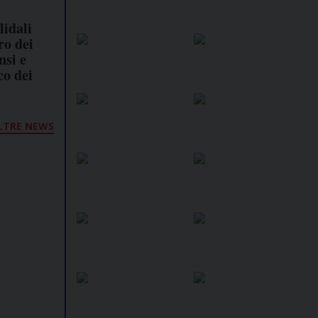
lidali
ro dei
nsi e
co dei
LTRE NEWS