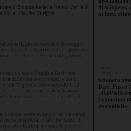
proclamano 5
di sciopero: 
are di Sinistra Italiana Franco Mari e il
in forte rita
he Sociali Claudio Durigon.
nel pomeriggio di mercoledì 29 maggio
ntare Franco Mari (Sinistra italiana) e
o e delle Politiche Sociali nel governo
VERTENZE
co quotidiano di Puglia e Basilicata
13 Mag 2024
Sciopero age
embre 2024 – ha sottolineato – sono
(di cui 10 giornalisti ex articolo 1, 22
Dire, Fnsi e 
e 12 del Contratto nazionale di lavoro
«Dall'editor
nto, Lecce, Andria e Foggia. Inoltre, 4
l'ennesimo a
giornalisti»
zione per avere evitato i licenziamenti,
rno: la proprietà, infatti, ha deciso di
iornalisti a Bari, eliminando la propria