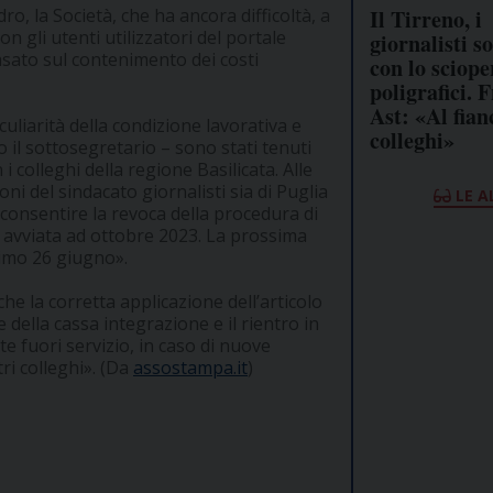
Il Tirreno, i
dro, la Società, che ha ancora difficoltà, a
n gli utenti utilizzatori del portale
giornalisti so
asato sul contenimento dei costi
con lo sciope
poligrafici. F
Ast: «Al fian
eculiarità della condizione lavorativa e
colleghi»
to il sottosegretario – sono stati tenuti
 colleghi della regione Basilicata. Alle
i del sindacato giornalisti sia di Puglia
LE A
a consentire la revoca della procedura di
i), avviata ad ottobre 2023. La prossima
simo 26 giugno».
e la corretta applicazione dell’articolo
e della cassa integrazione e il rientro in
nte fuori servizio, in caso di nuove
tri colleghi». (Da
assostampa.it
)