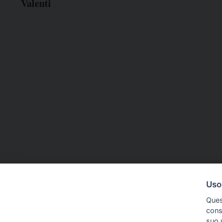
Valenti
CDR
03 Giu 2026
ASSOCIAZIONI
Uso
Il Gazzettino, giornalisti in stato
Verona, il
Ques
di agitazione in vista dell'incontro
all'unanim
conse
con azienda e direzione
nazionale 
suo u