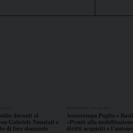
COME TI SENTI?
GIOR
INTE
iu 2026
ASSOCIAZIONI
05 Giu 2026
ARTI
idio davanti al
Assostampa Puglia e Basil
con Gabriele Nunziati e
«Pronti alla mobilitazione
itto di fare domande
diritti acquisiti e l’auton