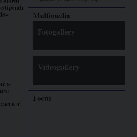
 giorni
«Stipendi
rdo»
Multimedia
Fotogallery
Videogallery
nzia
Ars:
Focus
e
ttacco ai
Giornalisti
minacciati