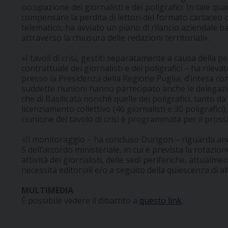
occupazione dei giornalisti e dei poligrafici. In tale qua
compensare la perdita di lettori del formato cartaceo co
telematico, ha avviato un piano di rilancio aziendale b
attraverso la chiusura delle redazioni territoriali».
«I tavoli di crisi, gestiti separatamente a causa della p
contrattuale dei giornalisti e dei poligrafici – ha rileva
presso la Presidenza della Regione Puglia, d’intesa con i
suddette riunioni hanno partecipato anche le delegazion
che di Basilicata nonché quelle dei poligrafici, tanto d
licenziamento collettivo (46 giornalisti e 30 poligrafic
riunione del tavolo di crisi è programmata per il pros
«Il monitoraggio – ha concluso Durigon – riguarda anch
5 dell’accordo ministeriale, in cui è prevista la rotazion
attività dei giornalisti, delle sedi periferiche, attualme
necessità editoriali e/o a seguito della quiescenza di al
MULTIMEDIA
È possibile vedere il dibattito a
questo link
.