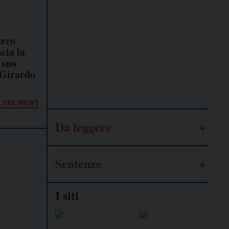
Lavoro
autonomo
arco
cia la
 suo
Galassia
 Girardo
dell’informazione
LTRE NEWS
Da leggere
Sentenze
I siti