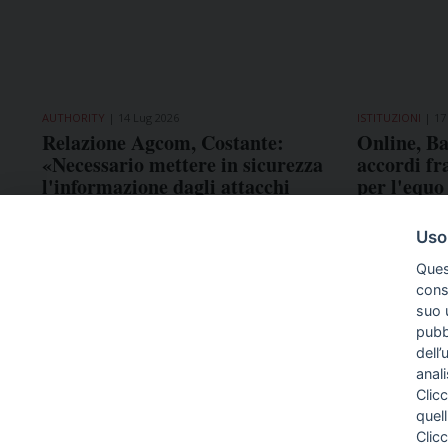
AUTHORITY
14 Lug 2026
ISTITUZIONI
17
Relazione Agcom, Costante:
Online, Ba
«Necessario mettere in sicurezza
accordi fr
l'informazione dagli attacchi
per l'equ
dell'IA»
Uso
Ques
conse
suo u
pubbl
dell’
anal
Clicc
quell
Clic