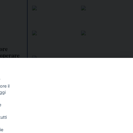
tore
 operare
one»
r
re il
I libri
Vedi tutti
ggi
NALISMO E
FASCISTISSIMA
e
LLIGENZA
FICIALE
utti
ie