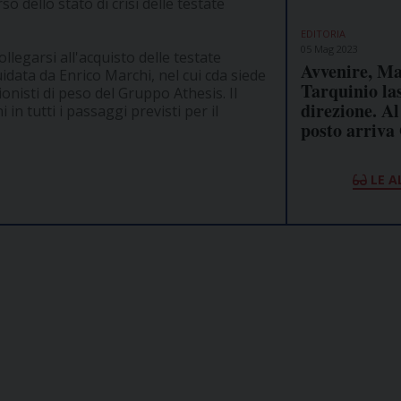
o dello stato di crisi delle testate
EDITORIA
05 Mag 2023
ollegarsi all'acquisto delle testate
Avvenire, M
data da Enrico Marchi, nel cui cda siede
Tarquinio las
ionisti di peso del Gruppo Athesis. Il
direzione. Al
in tutti i passaggi previsti per il
posto arriva
LE A