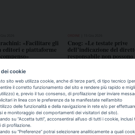
 Giu 2026
ORDINE
15 Giu 2026
rachini: «Facilitare gli
Cnog: «Le testate prive
a editori e piattaforme
dell’indicazione del diret
o compenso»
responsabile non possono
come organi d’informazi
 dei cookie
to sito web utilizza cookie, anche di terze parti, di tipo tecnico (pe
ntire il corretto funzionamento del sito e rendere più rapido e miglio
tilizzo) e, previo il tuo consenso, di profilazione (per inviare messa
icitari in linea con le preferenze da te manifestate nell’ambito
COME TI SENTI?
GIOR
utilizzo delle funzionalità e della navigazione in rete e/o per effettuar
INTE
isi e monitoraggio dei comportamenti dei visitatori del sito).
ARTI
ando su “Accetta tutti”, acconsentirai all’uso di tutti i cookie, inclusi t
i di profilazione.
cando su “Preferenze” potrai selezionare analiticamente a quali cook