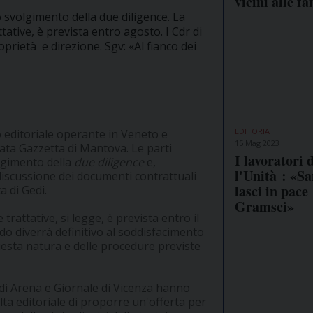
vicini alle f
o svolgimento della due diligence. La
tative, è prevista entro agosto. I Cdr di
prietà e direzione. Sgv: «Al fianco dei
EDITORIA
 editoriale operante in Veneto e
15 Mag 2023
tata Gazzetta di Mantova. Le parti
I lavoratori 
olgimento della
due diligence
e,
l'Unità : «Sa
iscussione dei documenti contrattuali
lasci in pace
 di Gedi.
Gramsci»
trattative, si legge, è prevista entro il
o diverrà definitivo al soddisfacimento
uesta natura e delle procedure previste
r di Arena e Giornale di Vicenza hanno
lta editoriale di proporre un'offerta per