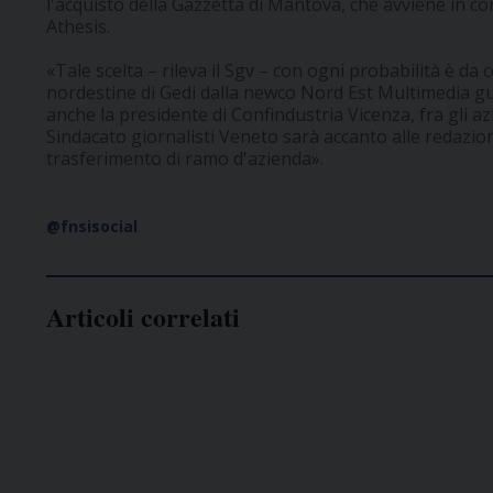
l'acquisto della Gazzetta di Mantova, che avviene in cors
Athesis.
«Tale scelta – rileva il Sgv – con ogni probabilità è da c
nordestine di Gedi dalla newco Nord Est Multimedia gui
anche la presidente di Confindustria Vicenza, fra gli az
Sindacato giornalisti Veneto sarà accanto alle redazioni 
trasferimento di ramo d'azienda».
@fnsisocial
Articoli correlati