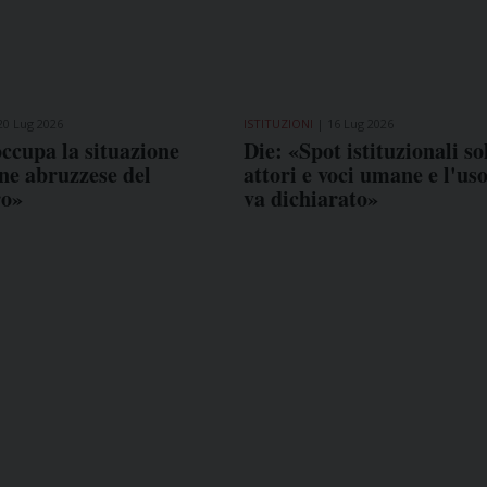
20 Lug 2026
ISTITUZIONI
16 Lug 2026
ccupa la situazione
Die: «Spot istituzionali so
one abruzzese del
attori e voci umane e l'uso
ro»
va dichiarato»