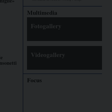
amiglie»
Multimedia
Fotogallery
Videogallery
de
nsonetti
Focus
Giornalisti
minacciati