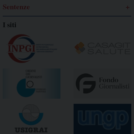
Sentenze
I siti