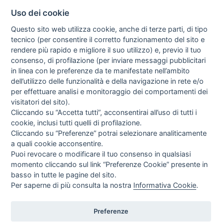
Uso dei cookie
Questo sito web utilizza cookie, anche di terze parti, di tipo
tecnico (per consentire il corretto funzionamento del sito e
rendere più rapido e migliore il suo utilizzo) e, previo il tuo
consenso, di profilazione (per inviare messaggi pubblicitari
in linea con le preferenze da te manifestate nell’ambito
I libri
dell’utilizzo delle funzionalità e della navigazione in rete e/o
Vedi tutti
per effettuare analisi e monitoraggio dei comportamenti dei
visitatori del sito).
FASCISTISSIMA
Cliccando su “Accetta tutti”, acconsentirai all’uso di tutti i
cookie, inclusi tutti quelli di profilazione.
Cliccando su “Preferenze” potrai selezionare analiticamente
a quali cookie acconsentire.
Puoi revocare o modificare il tuo consenso in qualsiasi
momento cliccando sul link “Preferenze Cookie” presente in
basso in tutte le pagine del sito.
Per saperne di più consulta la nostra
Informativa Cookie
.
Direttrice Responsabile: Alessandra Costante | Registrazione al Tribunale Civile
di Roma del 23-12-2001 N°578
Preferenze