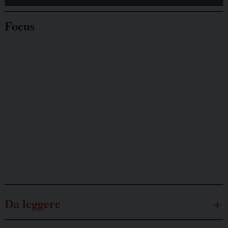
Focus
Giornalisti
minacciati
Lavoro
autonomo
Galassia dell’informazione
Da leggere