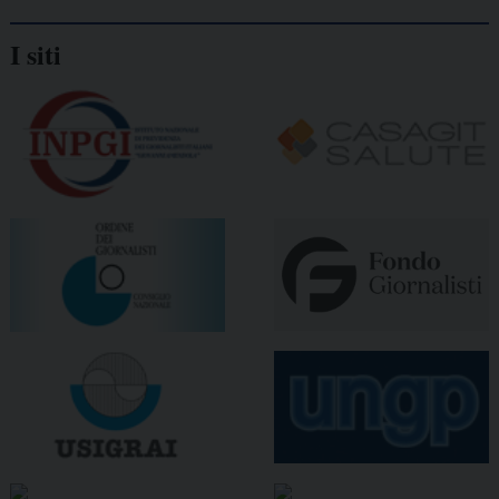
I siti