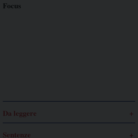
Focus
Giornalisti
minacciati
Lavoro
autonomo
Galassia dell’informazione
Da leggere
Sentenze