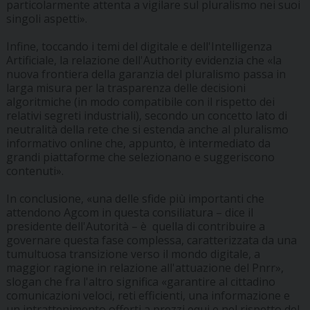
particolarmente attenta a vigilare sul pluralismo nei suoi
singoli aspetti».
Infine, toccando i temi del digitale e dell'Intelligenza
Artificiale, la relazione dell'Authority evidenzia che «la
nuova frontiera della garanzia del pluralismo passa in
larga misura per la trasparenza delle decisioni
algoritmiche (in modo compatibile con il rispetto dei
relativi segreti industriali), secondo un concetto lato di
neutralità della rete che si estenda anche al pluralismo
informativo online che, appunto, è intermediato da
grandi piattaforme che selezionano e suggeriscono
contenuti».
In conclusione, «una delle sfide più importanti che
attendono Agcom in questa consiliatura – dice il
presidente dell'Autorità – è quella di contribuire a
governare questa fase complessa, caratterizzata da una
tumultuosa transizione verso il mondo digitale, a
maggior ragione in relazione all'attuazione del Pnrr»,
slogan che fra l'altro significa «garantire al cittadino
comunicazioni veloci, reti efficienti, una informazione e
un intrattenimento offerti a prezzi equi e nel rispetto del