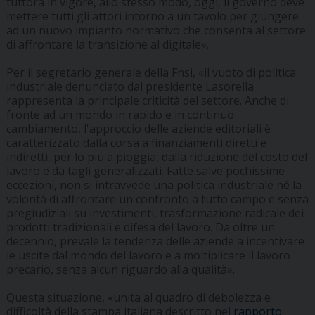
tuttora in vigore, allo stesso modo, oggi, il governo deve
mettere tutti gli attori intorno a un tavolo per giungere
ad un nuovo impianto normativo che consenta al settore
di affrontare la transizione al digitale».
Per il segretario generale della Fnsi, «il vuoto di politica
industriale denunciato dal presidente Lasorella
rappresenta la principale criticità del settore. Anche di
fronte ad un mondo in rapido e in continuo
cambiamento, l'approccio delle aziende editoriali è
caratterizzato dalla corsa a finanziamenti diretti e
indiretti, per lo più a pioggia, dalla riduzione del costo del
lavoro e da tagli generalizzati. Fatte salve pochissime
eccezioni, non si intravvede una politica industriale né la
volontà di affrontare un confronto a tutto campo e senza
pregiudiziali su investimenti, trasformazione radicale dei
prodotti tradizionali e difesa del lavoro. Da oltre un
decennio, prevale la tendenza delle aziende a incentivare
le uscite dal mondo del lavoro e a moltiplicare il lavoro
precario, senza alcun riguardo alla qualità».
Questa situazione, «unita al quadro di debolezza e
difficoltà della stampa italiana descritto nel
rapporto