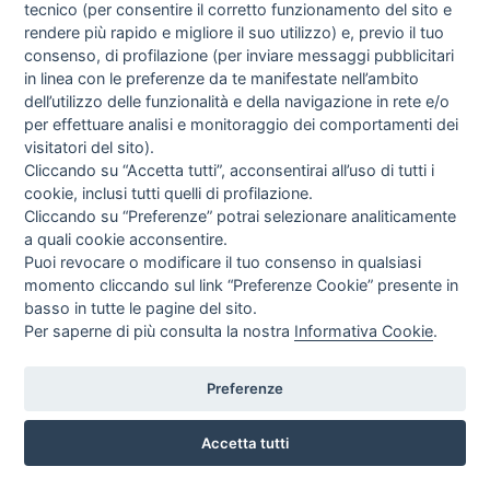
tecnico (per consentire il corretto funzionamento del sito e
rendere più rapido e migliore il suo utilizzo) e, previo il tuo
consenso, di profilazione (per inviare messaggi pubblicitari
in linea con le preferenze da te manifestate nell’ambito
I libri
dell’utilizzo delle funzionalità e della navigazione in rete e/o
Vedi tutti
per effettuare analisi e monitoraggio dei comportamenti dei
visitatori del sito).
FASCISTISSIMA
Cliccando su “Accetta tutti”, acconsentirai all’uso di tutti i
cookie, inclusi tutti quelli di profilazione.
Cliccando su “Preferenze” potrai selezionare analiticamente
a quali cookie acconsentire.
Puoi revocare o modificare il tuo consenso in qualsiasi
momento cliccando sul link “Preferenze Cookie” presente in
basso in tutte le pagine del sito.
Per saperne di più consulta la nostra
Informativa Cookie
.
Direttrice Responsabile: Alessandra Costante | Registrazione al Tribunale Civile
di Roma del 23-12-2001 N°578
Preferenze
Accetta tutti
© FEDERAZIONE NAZIONALE DELLA STAMPA ITALIANA |
Modulistica
|
Contatti
|
Privacy
|
Cookie Policy
|
Preferenze Cookie
|
Credits