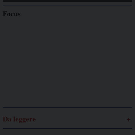
Focus
Giornalisti
minacciati
Lavoro
autonomo
Galassia dell’informazione
Da leggere