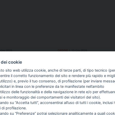
 Giu 2026
ORDINE
15 Giu 2026
rachini: «Facilitare gli
Cnog: «Le testate prive
a editori e piattaforme
dell’indicazione del diret
 dei cookie
o compenso»
responsabile non possono
to sito web utilizza cookie, anche di terze parti, di tipo tecnico (pe
come organi d’informazi
ntire il corretto funzionamento del sito e rendere più rapido e miglio
tilizzo) e, previo il tuo consenso, di profilazione (per inviare messa
icitari in linea con le preferenze da te manifestate nell’ambito
COME TI SENTI?
GIOR
utilizzo delle funzionalità e della navigazione in rete e/o per effettuar
INTE
isi e monitoraggio dei comportamenti dei visitatori del sito).
ARTI
ando su “Accetta tutti”, acconsentirai all’uso di tutti i cookie, inclusi t
i di profilazione.
cando su “Preferenze” potrai selezionare analiticamente a quali cook