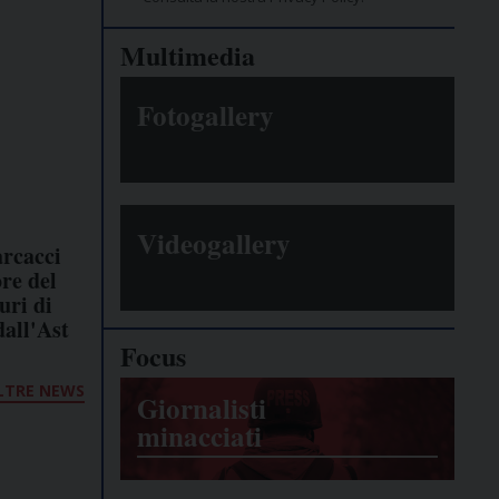
Multimedia
Fotogallery
Videogallery
rcacci
re del
uri di
dall'Ast
Focus
LTRE NEWS
Giornalisti
minacciati