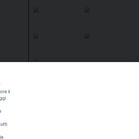
tore
 operare
r
one»
re il
I libri
Vedi tutti
ggi
NALISMO E
FASCISTISSIMA
e
LLIGENZA
FICIALE
utti
ie