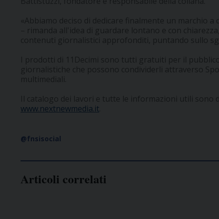
Battistuzzi, fondatore e responsabile della collana.
«Abbiamo deciso di dedicare finalmente un marchio a q
– rimanda all'idea di guardare lontano e con chiarezza, 
contenuti giornalistici approfonditi, puntando sullo sgu
I prodotti di 11Decimi sono tutti gratuiti per il pubbli
giornalistiche che possono condividerli attraverso Spo
multimediali.
Il catalogo dei lavori e tutte le informazioni utili sono 
www.nextnewmedia.it
.
@fnsisocial
Articoli correlati