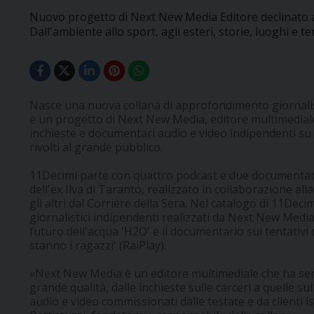
Nuovo progetto di Next New Media Editore declinato 
Dall'ambiente allo sport, agli esteri, storie, luoghi e 
Nasce una nuova collana di approfondimento giornalis
è un progetto di Next New Media, editore multimediale
inchieste e documentari audio e video indipendenti su 
rivolti al grande pubblico.
11Decimi parte con quattro podcast e due documentari v
dell'ex Ilva di Taranto, realizzato in collaborazione a
gli altri dal Corriere della Sera. Nel catalogo di 11Dec
giornalistici indipendenti realizzati da Next New Media 
futuro dell'acqua 'H2O' e il documentario sui tentativi d
stanno i ragazzi' (RaiPlay).
«Next New Media è un editore multimediale che ha semp
grande qualità, dalle inchieste sulle carceri a quelle s
audio e video commissionati dalle testate e da clienti i