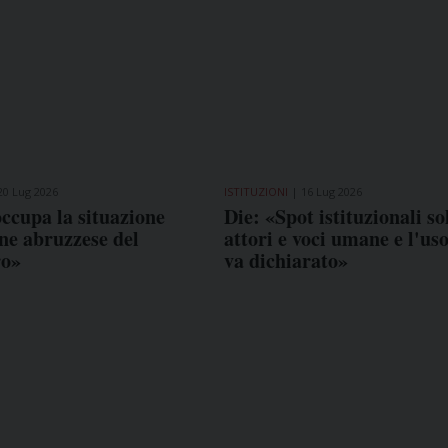
20 Lug 2026
ISTITUZIONI
16 Lug 2026
ccupa la situazione
Die: «Spot istituzionali so
one abruzzese del
attori e voci umane e l'uso
ro»
va dichiarato»