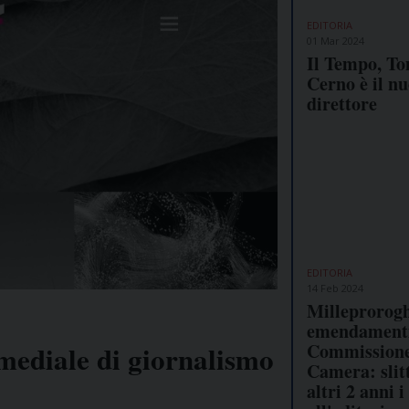
EDITORIA
01 Mar 2024
Il Tempo, T
Cerno è il n
direttore
EDITORIA
14 Feb 2024
Milleprorogh
emendamenti
Commissione
mediale di giornalismo
Camera: slit
altri 2 anni i