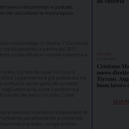
all'editoria
attraverso documentari e podcast.
temi che raccontano la nostra epoca.
tico multimediale. Si chiama 11Decimi ed
 che ha prodotto a partire dal 2011
temi sociali diffusi in creative commons e
EDITORIA
25 Gen 2024
Cristiano Ma
nuovo diretto
ideo, il primo dei quali sul futuro
Tirreno. Aug
lla Onlus Legambiente e già pubblicato tra
imi confluisce anche parte dei prodotti
buon lavoro 
negli ultimi anni, come il podcast sul
i suicidio dei minori in Italia 'Come
LE A
re investito in prodotti indipendenti di
ull'ambiente parallelamente ai contenuti
stituzionali e privati», spiega Andrea