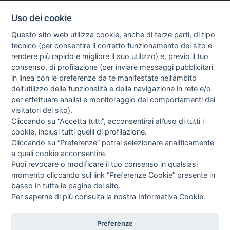
Uso dei cookie
Questo sito web utilizza cookie, anche di terze parti, di tipo
tecnico (per consentire il corretto funzionamento del sito e
rendere più rapido e migliore il suo utilizzo) e, previo il tuo
consenso, di profilazione (per inviare messaggi pubblicitari
in linea con le preferenze da te manifestate nell’ambito
I libri
dell’utilizzo delle funzionalità e della navigazione in rete e/o
Vedi tutti
per effettuare analisi e monitoraggio dei comportamenti dei
visitatori del sito).
FASCISTISSIMA
Cliccando su “Accetta tutti”, acconsentirai all’uso di tutti i
cookie, inclusi tutti quelli di profilazione.
Cliccando su “Preferenze” potrai selezionare analiticamente
a quali cookie acconsentire.
Puoi revocare o modificare il tuo consenso in qualsiasi
momento cliccando sul link “Preferenze Cookie” presente in
basso in tutte le pagine del sito.
Per saperne di più consulta la nostra
Informativa Cookie
.
Direttrice Responsabile: Alessandra Costante | Registrazione al Tribunale Civile
di Roma del 23-12-2001 N°578
Preferenze