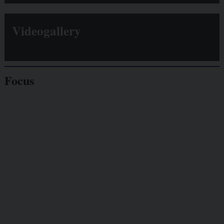
Videogallery
Focus
Giornalisti
minacciati
Lavoro
autonomo
Galassia dell’informazione