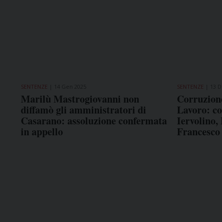
SENTENZE
14 Gen 2025
SENTENZE
13 D
Marilù Mastrogiovanni non
Corruzione
diffamò gli amministratori di
Lavoro: c
Casarano: assoluzione confermata
Iervolino,
in appello
Francesco