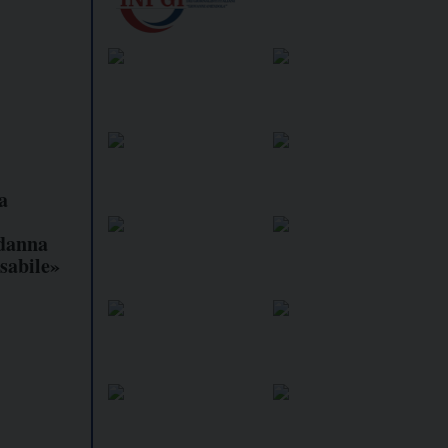
a
ndanna
sabile»