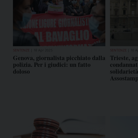
SENTENZE
18 Apr 2025
SENTENZE
10 A
Genova, giornalista picchiato dalla
Trieste, a
polizia. Per i giudici: un fatto
condannato
doloso
solidarietà
Assostamp