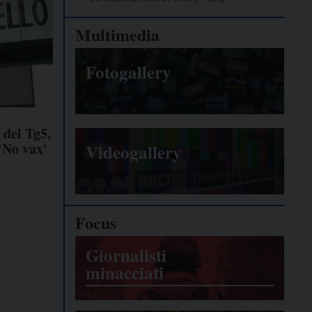
Multimedia
Fotogallery
 del Tg5,
'No vax'
Videogallery
Focus
Giornalisti
minacciati