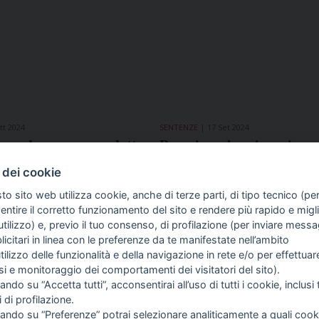
tt 2024
SENTENZE
17 Set 2024
a condanna per condotta
Perugia, calunnia a giorna
ale: a Bari omessa
condanna confermata in a
 dei cookie
amente la lettura del
La soddisfazione di Fnsi, 
 sullo sciopero
Odg Umbria
to sito web utilizza cookie, anche di terze parti, di tipo tecnico (pe
ntire il corretto funzionamento del sito e rendere più rapido e miglio
tilizzo) e, previo il tuo consenso, di profilazione (per inviare messa
icitari in linea con le preferenze da te manifestate nell’ambito
COME TI SENTI?
GIOR
INTE
utilizzo delle funzionalità e della navigazione in rete e/o per effettuar
ARTI
isi e monitoraggio dei comportamenti dei visitatori del sito).
ando su “Accetta tutti”, acconsentirai all’uso di tutti i cookie, inclusi t
i di profilazione.
16
Avanti
cando su “Preferenze” potrai selezionare analiticamente a quali cook