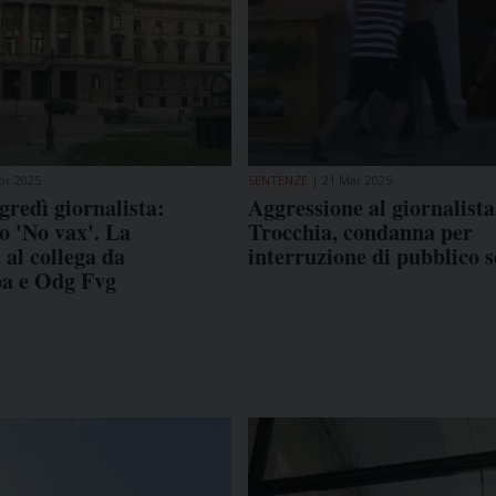
pr 2025
SENTENZE
21 Mar 2025
ggredì giornalista:
Aggressione al giornalista
 'No vax'. La
Trocchia, condanna per
 al collega da
interruzione di pubblico s
a e Odg Fvg