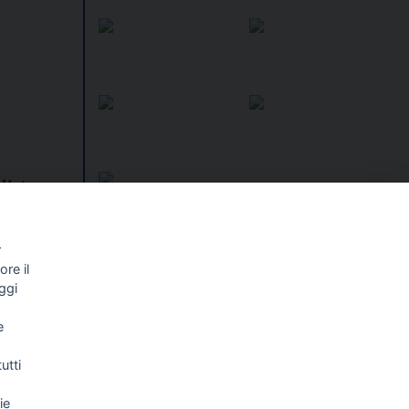
lista:
ppello.
Asu e
r
I libri
re il
Vedi tutti
ggi
NALISMO E
FASCISTISSIMA
LLIGENZA
e
FICIALE
utti
ie