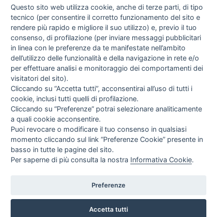
Questo sito web utilizza cookie, anche di terze parti, di tipo
tecnico (per consentire il corretto funzionamento del sito e
rendere più rapido e migliore il suo utilizzo) e, previo il tuo
consenso, di profilazione (per inviare messaggi pubblicitari
in linea con le preferenze da te manifestate nell’ambito
I libri
dell’utilizzo delle funzionalità e della navigazione in rete e/o
Vedi tutti
per effettuare analisi e monitoraggio dei comportamenti dei
visitatori del sito).
FASCISTISSIMA
Cliccando su “Accetta tutti”, acconsentirai all’uso di tutti i
cookie, inclusi tutti quelli di profilazione.
Cliccando su “Preferenze” potrai selezionare analiticamente
a quali cookie acconsentire.
Puoi revocare o modificare il tuo consenso in qualsiasi
momento cliccando sul link “Preferenze Cookie” presente in
basso in tutte le pagine del sito.
Per saperne di più consulta la nostra
Informativa Cookie
.
Direttrice Responsabile: Alessandra Costante | Registrazione al Tribunale Civile
di Roma del 23-12-2001 N°578
Preferenze
Accetta tutti
© FEDERAZIONE NAZIONALE DELLA STAMPA ITALIANA |
Modulistica
|
Contatti
|