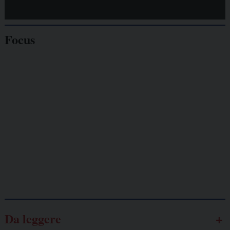
Focus
Giornalisti
minacciati
Lavoro
autonomo
Galassia dell’informazione
Da leggere