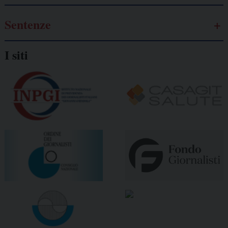
Sentenze
I siti