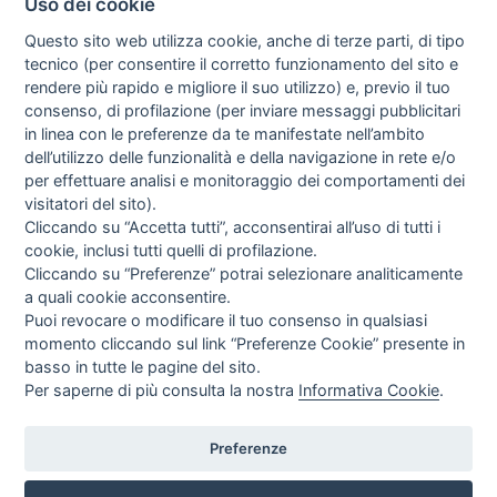
Uso dei cookie
Questo sito web utilizza cookie, anche di terze parti, di tipo
tecnico (per consentire il corretto funzionamento del sito e
rendere più rapido e migliore il suo utilizzo) e, previo il tuo
consenso, di profilazione (per inviare messaggi pubblicitari
in linea con le preferenze da te manifestate nell’ambito
I libri
dell’utilizzo delle funzionalità e della navigazione in rete e/o
Vedi tutti
per effettuare analisi e monitoraggio dei comportamenti dei
visitatori del sito).
FASCISTISSIMA
Cliccando su “Accetta tutti”, acconsentirai all’uso di tutti i
cookie, inclusi tutti quelli di profilazione.
Cliccando su “Preferenze” potrai selezionare analiticamente
a quali cookie acconsentire.
Puoi revocare o modificare il tuo consenso in qualsiasi
momento cliccando sul link “Preferenze Cookie” presente in
basso in tutte le pagine del sito.
Per saperne di più consulta la nostra
Informativa Cookie
.
Direttrice Responsabile: Alessandra Costante | Registrazione al Tribunale Civile
di Roma del 23-12-2001 N°578
Preferenze