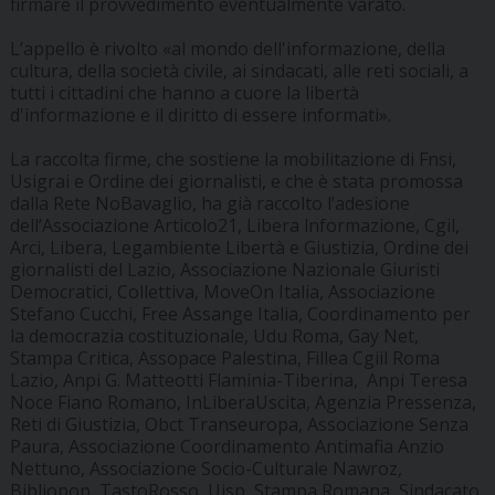
firmare il provvedimento eventualmente varato.
L’appello è rivolto «al mondo dell'informazione, della
cultura, della società civile, ai sindacati, alle reti sociali, a
tutti i cittadini che hanno a cuore la libertà
d'informazione e il diritto di essere informati».
La raccolta firme, che sostiene la mobilitazione di Fnsi,
Usigrai e Ordine dei giornalisti, e che è stata promossa
dalla Rete NoBavaglio, ha già raccolto l’adesione
dell’Associazione Articolo21, Libera lnformazione, Cgil,
Arci, Libera, Legambiente Libertà e Giustizia, Ordine dei
giornalisti del Lazio, Associazione Nazionale Giuristi
Democratici, Collettiva, MoveOn Italia, Associazione
Stefano Cucchi, Free Assange Italia, Coordinamento per
la democrazia costituzionale, Udu Roma, Gay Net,
Stampa Critica, Assopace Palestina, Fillea Cgiil Roma
Lazio, Anpi G. Matteotti Flaminia-Tiberina, Anpi Teresa
Noce Fiano Romano, InLiberaUscita, Agenzia Pressenza,
Reti di Giustizia, Obct Transeuropa, Associazione Senza
Paura, Associazione Coordinamento Antimafia Anzio
Nettuno, Associazione Socio-Culturale Nawroz,
Bibliopop, TastoRosso, Uisp, Stampa Romana, Sindacato