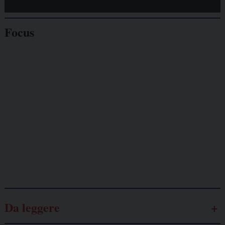
Focus
Giornalisti
minacciati
Lavoro
autonomo
Galassia dell’informazione
Da leggere