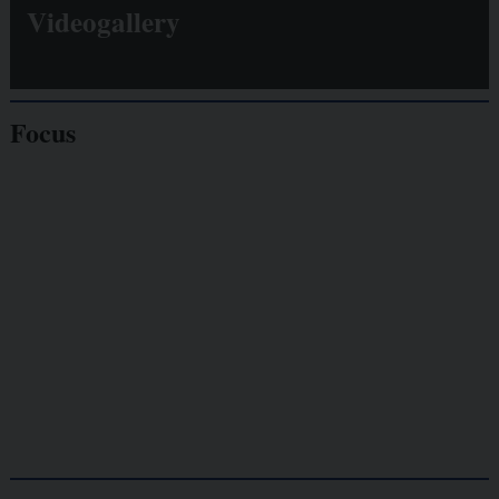
Videogallery
Focus
Giornalisti
minacciati
Lavoro
autonomo
Galassia dell’informazione