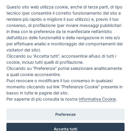
Questo sito web utilizza cookie, anche di terze parti, di tipo
tecnico (per consentire il corretto funzionamento del sito e
rendere più rapido e migliore il suo utilizzo) e, previo il tuo
consenso, di profilazione (per inviare messaggi pubblicitari
in linea con le preferenze da te manifestate nell’ambito
I libri
dell’utilizzo delle funzionalità e della navigazione in rete e/o
Vedi tutti
per effettuare analisi e monitoraggio dei comportamenti dei
visitatori del sito).
FASCISTISSIMA
Cliccando su “Accetta tutti”, acconsentirai all’uso di tutti i
cookie, inclusi tutti quelli di profilazione.
Cliccando su “Preferenze” potrai selezionare analiticamente
a quali cookie acconsentire.
Puoi revocare o modificare il tuo consenso in qualsiasi
momento cliccando sul link “Preferenze Cookie” presente in
basso in tutte le pagine del sito.
Per saperne di più consulta la nostra
Informativa Cookie
.
Direttrice Responsabile: Alessandra Costante | Registrazione al Tribunale Civile
di Roma del 23-12-2001 N°578
Preferenze
Accetta tutti