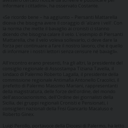
avessero cercato notizie da scrivere e pubblicare per
informare i cittadini», ha osservato Costante.
«Se ricordo bene – ha aggiunto – Piersanti Mattarella
diceva che bisogna avere il coraggio di 'alzare i veli'. Con
la norma che mette il bavaglio ai cronisti ci stanno
dicendo che bisogna calare il velo. L'esempio di Piersanti
Mattarella, che il velo voleva sollevarlo, ci deve dare la
forza per continuare a fare il nostro lavoro, che è quello
di informare i nostri lettori senza censure né bavagli».
All'incontro erano presenti, fra gli altri, la presidente del
consiglio regionale di Assostampa Tiziana Tavella, il
sindaco di Palermo Roberto Lagalla, il presidente della
commissione regionale Antimafia Antonello Cracolici, il
prefetto di Palermo Massimo Mariani, rappresentanti
della magistratura, delle forze dell'ordine, del mondo
dell'associazionismo, dell'Ordine dei giornalisti della
Sicilia, dei gruppi regionali Cronisti e Pensionati, i
consiglieri nazionali della Fnsi Giancarlo Macaluso e
Roberto Ginex.
Luigi Perollo, portavoce della Diocesi di Palermo, ha letto