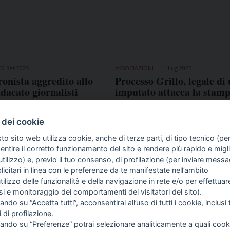
02 Set 2025
ASSOCIAZIONI
11 Lug 2025
ronista aggredito allo
Processo Grillo, legale di
ndacato giornalisti
imputato attacca la stamp
Assostampa e Odg Liguri
«Confonde giornalisti e op
 dei cookie
tv»
to sito web utilizza cookie, anche di terze parti, di tipo tecnico (pe
ntire il corretto funzionamento del sito e rendere più rapido e miglio
tilizzo) e, previo il tuo consenso, di profilazione (per inviare messa
icitari in linea con le preferenze da te manifestate nell’ambito
COME TI SENTI?
GIOR
utilizzo delle funzionalità e della navigazione in rete e/o per effettuar
INTE
isi e monitoraggio dei comportamenti dei visitatori del sito).
ARTI
ando su “Accetta tutti”, acconsentirai all’uso di tutti i cookie, inclusi t
i di profilazione.
cando su “Preferenze” potrai selezionare analiticamente a quali cook