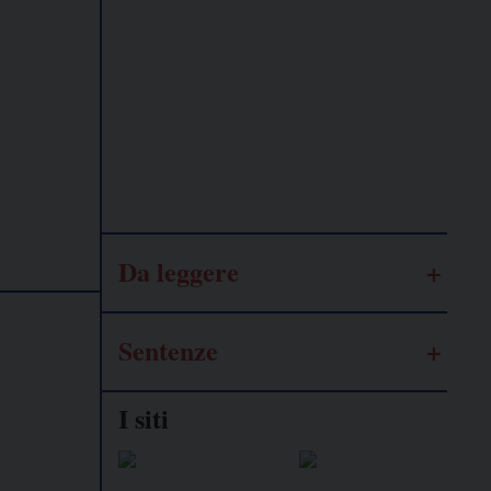
Lavoro
autonomo
Galassia
dell’informazione
Da leggere
Sentenze
I siti