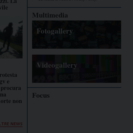
zzi. La
vile
Multimedia
Fotogallery
Videogallery
rotesta
gv e
 procura
Focus
una
morte non
Giornalisti
minacciati
LTRE NEWS