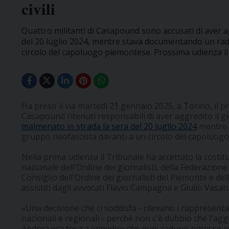
civili
Quattro militanti di Casapound sono accusati di aver a
del 20 luglio 2024, mentre stava documentando un rad
circolo del capoluogo piemontese. Prossima udienza il
Ha preso il via martedì 21 gennaio 2025, a Torino, il pr
Casapound ritenuti responsabili di aver aggredito il g
malmenato in strada la sera del 20 luglio 2024
mentre 
gruppo neofascista davanti a un circolo del capoluog
Nella prima udienza il Tribunale ha accettato la costitu
nazionale dell'Ordine dei giornalisti, della Federazione
Consiglio dell'Ordine dei giornalisti del Piemonte e d
assistiti dagli avvocati Flavio Campagna e Giulio Vasat
«Una decisione che ci soddisfa - rilevano i rappresentat
nazionali e regionali - perché non c'è dubbio che l'agg
Andrea era tesa a impedire che quel raduno potesse e