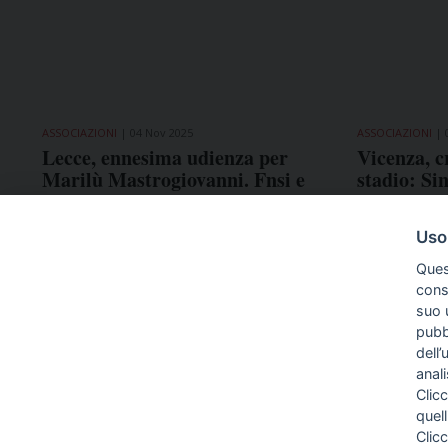
ASSOCIAZIONI
04 Nov 2025
ASSOCIAZIONI
Lecce, ennesima udienza per
Vicenza, c
Marilù Mastrogiovanni. Fnsi e
stadio: Si
Assostampa Puglia accanto alla
risarcito
collega
Uso
Ques
conse
suo u
pubbl
dell’
anal
Clicc
quell
Clic