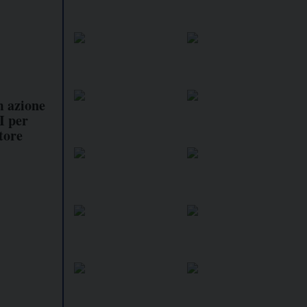
m azione
I per
tore