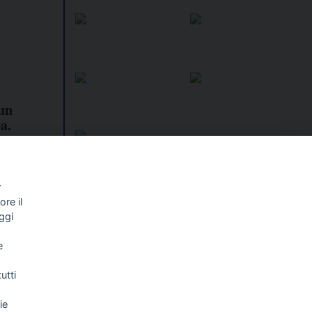
 un
a.
a:
inionisti
r
re il
I libri
Vedi tutti
ggi
NALISMO E
FASCISTISSIMA
e
LLIGENZA
FICIALE
utti
ie