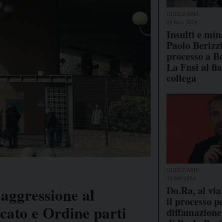
GIUDIZIARIA
09 Nov 2024
Insulti e min
Paolo Berizz
processo a B
La Fnsi al fi
collega
GIUDIZIARIA
16 Set 2024
Do.Ra, al via
l'aggressione al
il processo p
cato e Ordine parti
diffamazione