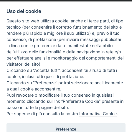
Uso dei cookie
Questo sito web utilizza cookie, anche di terze parti, di tipo
tecnico (per consentire il corretto funzionamento del sito e
rendere più rapido e migliore il suo utilizzo) e, previo il tuo
consenso, di profilazione (per inviare messaggi pubblicitari
in linea con le preferenze da te manifestate nell’ambito
I libri
dell’utilizzo delle funzionalità e della navigazione in rete e/o
Vedi tutti
per effettuare analisi e monitoraggio dei comportamenti dei
visitatori del sito).
FASCISTISSIMA
1
Cliccando su “Accetta tutti”, acconsentirai all’uso di tutti i
cookie, inclusi tutti quelli di profilazione.
Cliccando su “Preferenze” potrai selezionare analiticamente
a quali cookie acconsentire.
Puoi revocare o modificare il tuo consenso in qualsiasi
momento cliccando sul link “Preferenze Cookie” presente in
basso in tutte le pagine del sito.
Per saperne di più consulta la nostra
Informativa Cookie
.
Direttrice Responsabile: Alessandra Costante | Registrazione al Tribunale Civile
di Roma del 23-12-2001 N°578
Preferenze