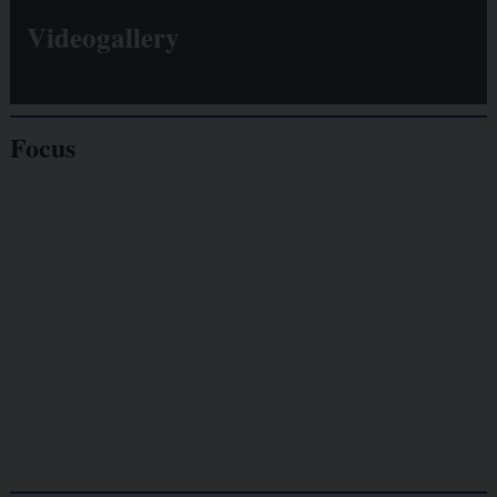
Videogallery
Focus
Giornalisti
minacciati
Lavoro
autonomo
Galassia dell’informazione