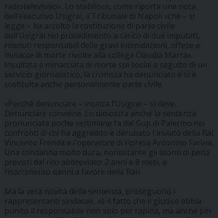
radiotelevisivo». Lo stabilisce, come riporta una nota
dell'esecutivo Usigrai, il Tribunale di Napoli «che – si
legge – ha accolto la costituzione di parte civile
dell'Usigrai nel procedimento a carico di due imputati,
ritenuti responsabili delle gravi intimidazioni, offese e
minacce di morte rivolte alla collega Claudia Marra».
Insultata e minacciata di morte sui social a seguito di un
servizio giornalistico, la cronista ha denunciato e si è
costituita anche personalmente parte civile.
«Perché denunciare – incalza l'Usigrai – si deve.
Denunciare conviene. Lo dimostra anche la sentenza
pronunciata poche settimane fa dal Gup di Palermo nei
confronti di chi ha aggredito e derubato l'inviato della Rai
Vincenzo Frenda e l'operatore di ripresa Antonino Farina.
Una condanna molto dura, nonostante gli sconti di pena
previsti dal rito abbreviato: 2 anni e 8 mesi, e
risarcimento danni a favore della Rai».
Ma la vera novità della sentenza, proseguono i
rappresentanti sindacali, «è il fatto che il giudice abbia
punito il responsabile non solo per rapina, ma anche per