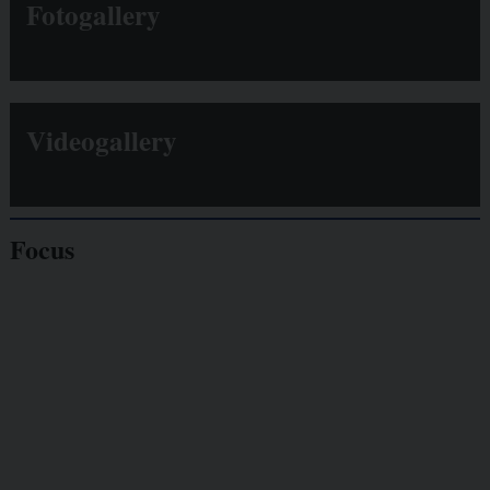
Fotogallery
Videogallery
Focus
Giornalisti
minacciati
Lavoro
autonomo