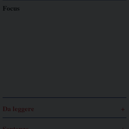
Focus
Giornalisti
minacciati
Lavoro
autonomo
Galassia dell’informazione
Da leggere
Sentenze