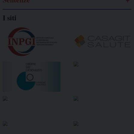
I siti