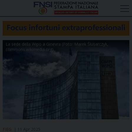
La sede della Wipo a Ginevra (Foto: Marek Ślusarczyk,
commons.wikimedia.org)
FIEG
11 Apr 2025