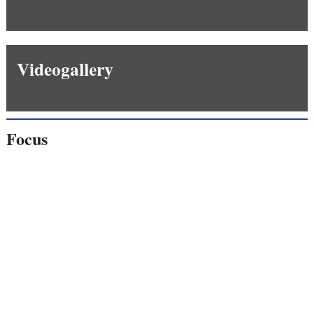
Videogallery
Focus
Giornalisti
minacciati
Lavoro
autonomo