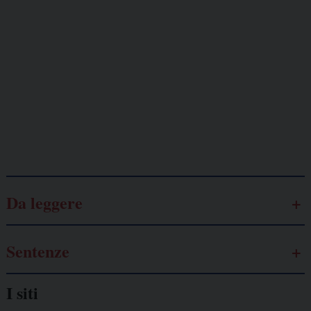
minacciati
Lavoro
autonomo
Galassia dell’informazione
Da leggere
Sentenze
I siti