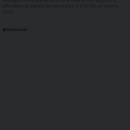
impegno resta quello di tenere fede al suo appello a
difendere la dignità dei lavoratori e il diritto al lavoro».
(
anc
)
@fnsisocial