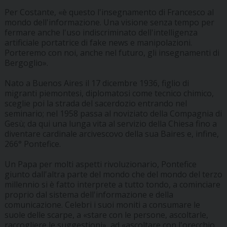
Per Costante, «è questo l'insegnamento di Francesco al
mondo dell'informazione. Una visione senza tempo per
fermare anche l'uso indiscriminato dell'intelligenza
artificiale portatrice di fake news e manipolazioni.
Porteremo con noi, anche nel futuro, gli insegnamenti di
Bergoglio».
Nato a Buenos Aires il 17 dicembre 1936, figlio di
migranti piemontesi, diplomatosi come tecnico chimico,
sceglie poi la strada del sacerdozio entrando nel
seminario; nel 1958 passa al noviziato della Compagnia di
Gesù; da qui una lunga vita al servizio della Chiesa fino a
diventare cardinale arcivescovo della sua Baires e, infine,
266° Pontefice.
Un Papa per molti aspetti rivoluzionario, Pontefice
giunto dall'altra parte del mondo che del mondo del terzo
millennio si è fatto interprete a tutto tondo, a cominciare
proprio dal sistema dell'informazione e della
comunicazione. Celebri i suoi moniti a consumare le
suole delle scarpe, a «stare con le persone, ascoltarle,
raccogliere le suggestioni», ad «ascoltare con l'orecchio