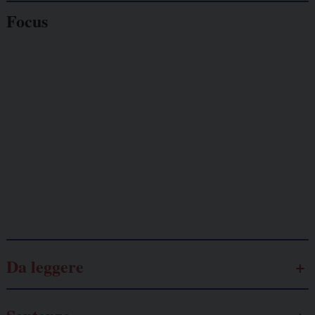
Focus
Giornalisti
minacciati
Lavoro
autonomo
Galassia dell’informazione
Da leggere