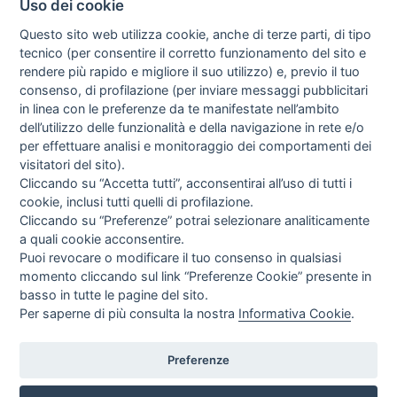
Uso dei cookie
Questo sito web utilizza cookie, anche di terze parti, di tipo
tecnico (per consentire il corretto funzionamento del sito e
rendere più rapido e migliore il suo utilizzo) e, previo il tuo
consenso, di profilazione (per inviare messaggi pubblicitari
in linea con le preferenze da te manifestate nell’ambito
I libri
dell’utilizzo delle funzionalità e della navigazione in rete e/o
Vedi tutti
per effettuare analisi e monitoraggio dei comportamenti dei
visitatori del sito).
FASCISTISSIMA
Cliccando su “Accetta tutti”, acconsentirai all’uso di tutti i
cookie, inclusi tutti quelli di profilazione.
Cliccando su “Preferenze” potrai selezionare analiticamente
a quali cookie acconsentire.
Puoi revocare o modificare il tuo consenso in qualsiasi
momento cliccando sul link “Preferenze Cookie” presente in
basso in tutte le pagine del sito.
Per saperne di più consulta la nostra
Informativa Cookie
.
Direttrice Responsabile: Alessandra Costante | Registrazione al Tribunale Civile
di Roma del 23-12-2001 N°578
Preferenze