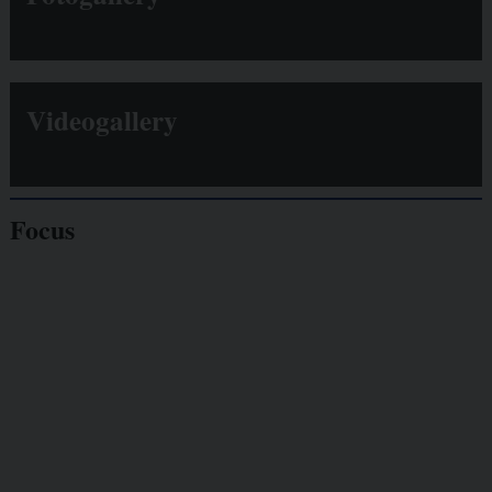
Videogallery
Focus
Giornalisti
minacciati
Lavoro
autonomo