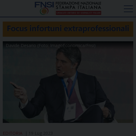
Davide Desario (Foto: ImagoEconomica/Fnsi)
EDITORIA
19 Lug 2023