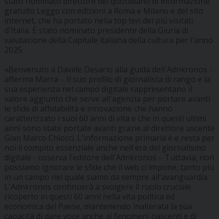
stato nominato direttore del quotidiano di informazione
gratuito Leggo con edizioni a Roma e Milano e del sito
internet, che ha portato nella top ten dei più visitati
d'Italia. È stato nominato presidente della Giuria di
valutazione della Capitale italiana della cultura per l'anno
2025.
«Benvenuto a Davide Desario alla guida dell'Adnkronos -
afferma Marra -. Il suo profilo di giornalista di rango e la
sua esperienza nel campo digitale rappresentano il
valore aggiunto che serve all'agenzia per portare avanti
le sfide di affidabilità e innovazione che hanno
caratterizzato i suoi 60 anni di vita e che in questi ultimi
anni sono state portate avanti grazie al direttore uscente
Gian Marco Chiocci. L'informazione primaria è e resta per
noi il compito essenziale anche nell'era del giornalismo
digitale - osserva l'editore dell'Adnkronos -. Tuttavia, non
possiamo ignorare le sfide che il web ci impone, tanto più
in un campo nel quale siamo da sempre all'avanguardia.
L'Adnkronos continuerà a svolgere il ruolo cruciale
ricoperto in questi 60 anni nella vita politica ed
economica del Paese, mantenendo inalterata la sua
capacità di dare voce anche ai fenomeni nascenti e di