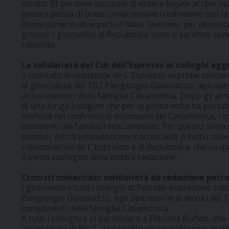
contro 33 persone accusate di essere legate al clan m
ancora pensa di poter condizionare o intimidire con la v
Roma come in altre parti d'Italia, lavorano per denunciar
grosso. I giornalisti di Repubblica sono e saranno sempre
racconta.
La solidarietà del Cdr dell'Espresso ai colleghi ag
Il comitato di redazione de L'Espresso esprime solidari
al giornalista del TG2 Piergiorgio Giacovazzo, agli ope
alcuni membri della famiglia Casamonica. Dopo gli arrest
di una lunga indagine che per la prima volta ha portat
mafiosa nei confronti di esponenti dei Casamonica, i co
commenti dei familiari non arrestati. Per questo sono st
bastoni. Atti di intimidazione inaccettabili. A tutti i col
collaboratrice de L'Espresso e di Repubblica, che su que
il pieno sostegno della nostra redazione.
Cronisti minacciati: solidarietà da redazione petro
I giornalisti e tutti i colleghi di Petrolio esprimono sol
Piergiorgio Giacovazzo, agli operatori e ai tecnici del 
componenti della famiglia Casamonica.
A tutti i colleghi e in particolare a Floriana Bulfon, che
programma di Rai 1, va il nostro pieno sostegno, in n