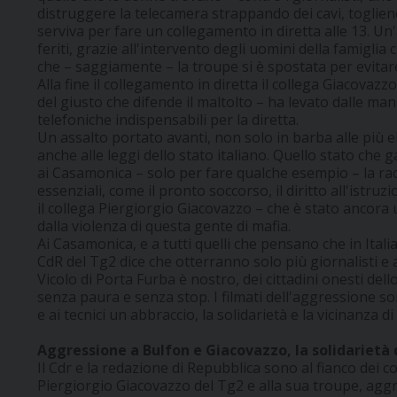
distruggere la telecamera strappando dei cavi, toglien
serviva per fare un collegamento in diretta alle 13. Un
feriti, grazie all'intervento degli uomini della famiglia
che – saggiamente – la troupe si è spostata per evitare 
Alla fine il collegamento in diretta il collega Giacovazz
del giusto che difende il maltolto – ha levato dalle man
telefoniche indispensabili per la diretta.
Un assalto portato avanti, non solo in barba alle più e
anche alle leggi dello stato italiano. Quello stato che g
ai Casamonica – solo per fare qualche esempio – la raccol
essenziali, come il pronto soccorso, il diritto all'istruzi
il collega Piergiorgio Giacovazzo – che è stato ancora 
dalla violenza di questa gente di mafia.
Ai Casamonica, e a tutti quelli che pensano che in Italia l
CdR del Tg2 dice che otterranno solo più giornalisti e 
Vicolo di Porta Furba è nostro, dei cittadini onesti dell
senza paura e senza stop. I filmati dell'aggressione son
e ai tecnici un abbraccio, la solidarietà e la vicinanza di 
Aggressione a Bulfon e Giacovazzo, la solidarietà 
Il Cdr e la redazione di Repubblica sono al fianco dei c
Piergiorgio Giacovazzo del Tg2 e alla sua troupe, aggr