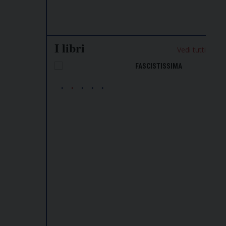
I libri
Vedi tutti
NALISMO E
FASCISTISSIMA
LLIGENZA
FICIALE