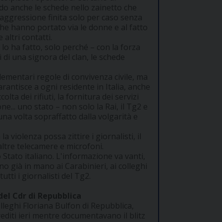
do anche le schede nello zainetto che
'aggressione finita solo per caso senza
 che hanno portato via le donne e al fatto
altri contatti.
o lo ha fatto, solo perché – con la forza
i di una signora del clan, le schede
lementari regole di convivenza civile, ma
arantisce a ogni residente in Italia, anche
ta dei rifiuti, la fornitura dei servizi
one... uno stato – non solo la Rai, il Tg2 e
una volta sopraffatto dalla volgarità e
a violenza possa zittire i giornalisti, il
altre telecamere e microfoni.
o Stato italiano. L'informazione va vanti,
o già in mano ai Carabinieri, ai colleghi
tutti i giornalisti del Tg2.
del Cdr di Repubblica
olleghi Floriana Bulfon di Repubblica,
editi ieri mentre documentavano il blitz