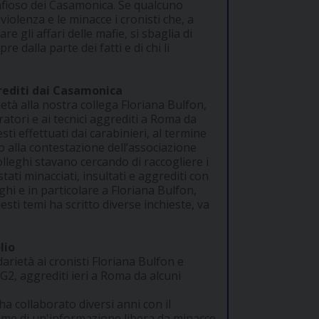
afioso dei Casamonica. Se qualcuno
iolenza e le minacce i cronisti che, a
e gli affari delle mafie, si sbaglia di
 dalla parte dei fatti e di chi li
grediti dai Casamonica
COME TI SENTI?
GIOR
età alla nostra collega Floriana Bulfon,
INTE
ratori e ai tecnici aggrediti a Roma da
ARTI
i effettuati dai carabinieri, al termine
o alla contestazione dell’associazione
lleghi stavano cercando di raccogliere i
ati minacciati, insultati e aggrediti con
leghi e in particolare a Floriana Bulfon,
sti temi ha scritto diverse inchieste, va
lio
idarietà ai cronisti Floriana Bulfon e
TG2, aggrediti ieri a Roma da alcuni
 ha collaborato diversi anni con il
ome di un'informazione libera da minacce