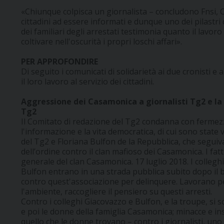
«Chiunque colpisca un giornalista – concludono Fnsi, Odg
cittadini ad essere informati e dunque uno dei pilastr
dei familiari degli arrestati testimonia quanto il lavoro 
coltivare nell'oscurità i propri loschi affari».
PER APPROFONDIRE
Di seguito i comunicati di solidarietà ai due cronisti 
il loro lavoro al servizio dei cittadini.
Aggressione dei Casamonica a giornalisti Tg2 e la R
Tg2
Il Comitato di redazione del Tg2 condanna con fermezza
l'informazione e la vita democratica, di cui sono state 
del Tg2 e Floriana Bulfon de la Repubblica, che seguivano
dell’ordine contro il clan mafioso dei Casamonica. I fat
generale del clan Casamonica. 17 luglio 2018. I collegh
Bulfon entrano in una strada pubblica subito dopo il bl
contro quest'associazione per delinquere. Lavorano p
l'ambiente, raccogliere il pensiero su questi arresti.
Contro i colleghi Giacovazzo e Bulfon, e la troupe, si 
e poi le donne della famiglia Casamonica; minacce e ins
quello che le donne trovano – contro i giornalisti, uno