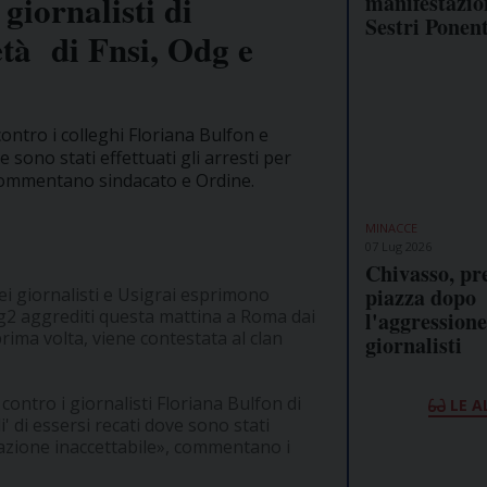
giornalisti di
manifestazio
Sestri Ponen
età di Fnsi, Odg e
 contro i colleghi Floriana Bulfon e
e sono stati effettuati gli arresti per
, commentano sindacato e Ordine.
MINACCE
07 Lug 2026
Chivasso, pre
piazza dopo
i giornalisti e Usigrai esprimono
 Tg2 aggrediti questa mattina a Roma dai
l'aggressione
prima volta, viene contestata al clan
giornalisti
 contro i giornalisti Floriana Bulfon di
LE A
' di essersi recati dove sono stati
reazione inaccettabile», commentano i