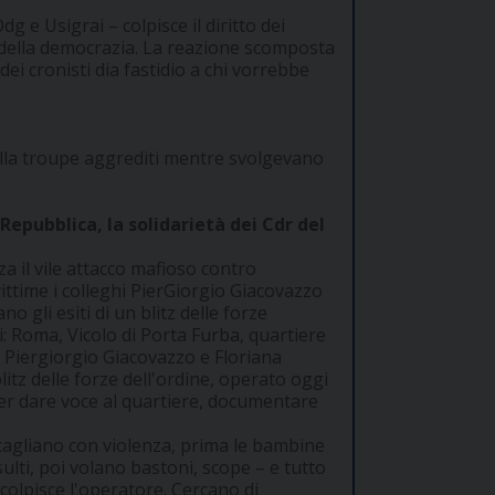
 e Usigrai – colpisce il diritto dei
i della democrazia. La reazione scomposta
dei cronisti dia fastidio a chi vorrebbe
e alla troupe aggrediti mentre svolgevano
epubblica, la solidarietà dei Cdr del
 il vile attacco mafioso contro
vittime i colleghi PierGiorgio Giacovazzo
 gli esiti di un blitz delle forze
ti: Roma, Vicolo di Porta Furba, quartiere
i Piergiorgio Giacovazzo e Floriana
itz delle forze dell'ordine, operato oggi
er dare voce al quartiere, documentare
scagliano con violenza, prima le bambine
ulti, poi volano bastoni, scope – e tutto
 colpisce l'operatore. Cercano di