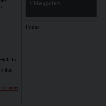
ne a
Videogallery
te
Focus
Giornalisti
minacciati
sidio in
Lavoro
autonomo
 a due
Galassia
LTRE NEWS
dell’informazione