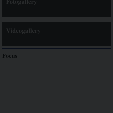
Fotogallery
Videogallery
Focus
Giornalisti
minacciati
Lavoro
autonomo