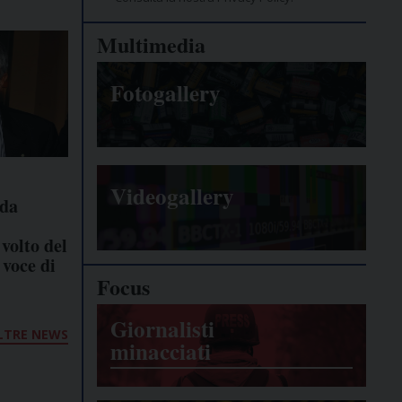
Multimedia
Fotogallery
Videogallery
rda
volto del
 voce di
Focus
Giornalisti
LTRE NEWS
minacciati