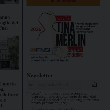
anno
doglio del
Fnsi
Newsletter
 è morto
ba,
redattore
Letta l’informativa privacy acconsento
espressamente al trattamento dei miei dati
e e
personali per finalità di marketing (newsletter,
novità, promozioni, ecc.).
Il
Consulta la nostra Privacy Policy.