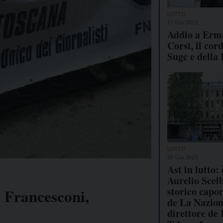
LUTTO
21 Giu 2025
Addio a Erm
Corsi, il cor
Sugc e della 
LUTTO
20 Giu 2025
Ast in lutto:
Aurelio Scel
storico capo
a Francesconi,
de La Nazion
direttore de 