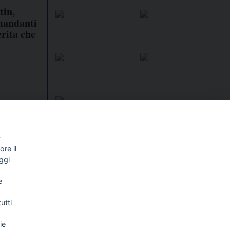
tin,
 mandanti
rita che
r
re il
I libri
Vedi tutti
ggi
NALISMO E
FASCISTISSIMA
e
LLIGENZA
FICIALE
utti
ie