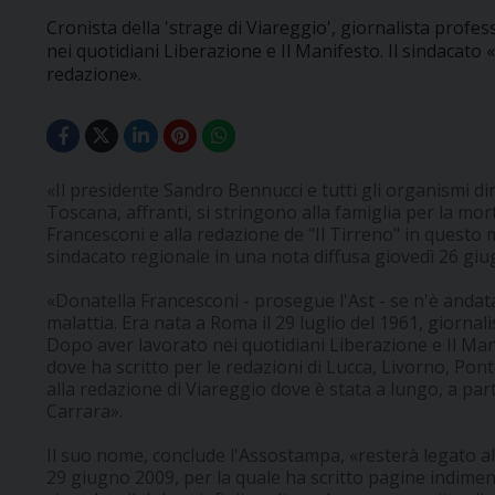
Cronista della 'strage di Viareggio', giornalista profe
nei quotidiani Liberazione e Il Manifesto. Il sindacato «s
redazione».
«Il presidente Sandro Bennucci e tutti gli organismi di
Toscana, affranti, si stringono alla famiglia per la mor
Francesconi e alla redazione de "Il Tirreno" in questo
sindacato regionale in una nota diffusa giovedì 26 gi
«Donatella Francesconi - prosegue l'Ast - se n'è anda
malattia. Era nata a Roma il 29 luglio del 1961, giornal
Dopo aver lavorato nei quotidiani Liberazione e Il Man
dove ha scritto per le redazioni di Lucca, Livorno, Po
alla redazione di Viareggio dove è stata a lungo, a pa
Carrara».
Il suo nome, conclude l'Assostampa, «resterà legato al
29 giugno 2009, per la quale ha scritto pagine indiment