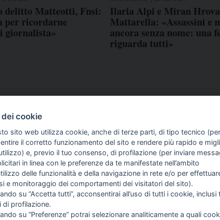
 delitto Matteotti, Fnsi:
Ilaria Alpi e Miran Hrova
a per ricordarne
Mattarella: «Assassini e
di giornalista»
ancora senza nome: una fe
riguarda tutti»
 dei cookie
to sito web utilizza cookie, anche di terze parti, di tipo tecnico (pe
ntire il corretto funzionamento del sito e rendere più rapido e miglio
tilizzo) e, previo il tuo consenso, di profilazione (per inviare messa
icitari in linea con le preferenze da te manifestate nell’ambito
COME TI SENTI?
GIOR
utilizzo delle funzionalità e della navigazione in rete e/o per effettuar
INTE
isi e monitoraggio dei comportamenti dei visitatori del sito).
ARTI
ando su “Accetta tutti”, acconsentirai all’uso di tutti i cookie, inclusi t
i di profilazione.
cando su “Preferenze” potrai selezionare analiticamente a quali cook