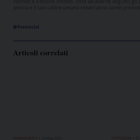
vicende e il dolore infinito, oltre ad averne seguito gli s
penna e il suo calore umano rimarranno come preziosa
@fnsisocial
Articoli correlati
ANNIVERSARIO
26 Mag 2026
ISTITUZIONI
02