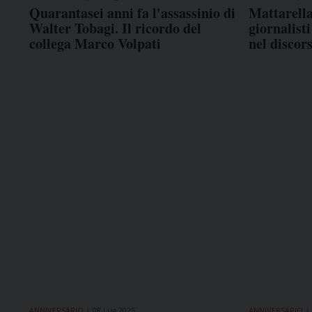
Quarantasei anni fa l'assassinio di
Mattarella,
Walter Tobagi. Il ricordo del
giornalist
collega Marco Volpati
nel discor
ANNIVERSARIO
08 Lug 2025
ANNIVERSARIO