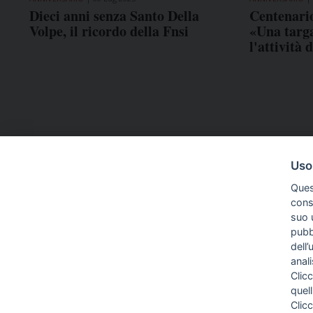
Dieci anni senza Santo Della
Centenario
Volpe, il ricordo della Fnsi
«Una targ
l'attività 
Uso
Ques
conse
suo u
pubbl
dell’
anal
Clicc
quell
Clic