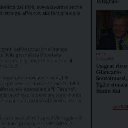
Telegrafo
ssionista dal 1998, aveva lavorato anche
i stringe, affranto, alla famiglia e alla
rigenti dell'Associazione Stampa
LUTTO
te della giornalista Donatella
04 Giu 2025
 momento di grande dolore». Così il
Usigrai rico
ugno 2025.
Giancarlo
Santalmassi, 
ta dopo una breve ma inesorabile
Tg2 e storica
ista professionista dall'11 marzo 1998.
ifesto, era approdata a "Il Tirreno",
Radio Rai
ntedera prima di approdare stabilmente
rte un anno trascorso al lavoro a Massa
LE A
la cronaca della strage di Viareggio del
icabili e profonde. Ha descritto le