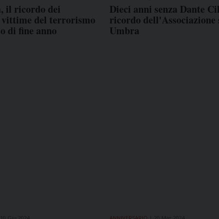
 il ricordo dei
Dieci anni senza Dante Cili
i vittime del terrorismo
ricordo dell'Associazione
so di fine anno
Umbra
10 Giu 2024
ANNIVERSARIO
20 Mar 2024