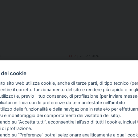
26
CDR
20 Feb 2026
 i giornalisti:
Fatto Quotidiano, Cdr:
amo fermamente
«Solidarietà a Lorenzo Gia
 dei cookie
i monitoraggio del
Picierno e Calenda infang
oro»
nostro lavoro»
to sito web utilizza cookie, anche di terze parti, di tipo tecnico (pe
ntire il corretto funzionamento del sito e rendere più rapido e miglio
tilizzo) e, previo il tuo consenso, di profilazione (per inviare messa
icitari in linea con le preferenze da te manifestate nell’ambito
COME TI SENTI?
GIOR
utilizzo delle funzionalità e della navigazione in rete e/o per effettuar
INTE
isi e monitoraggio dei comportamenti dei visitatori del sito).
ARTI
ando su “Accetta tutti”, acconsentirai all’uso di tutti i cookie, inclusi t
i di profilazione.
cando su “Preferenze” potrai selezionare analiticamente a quali cook