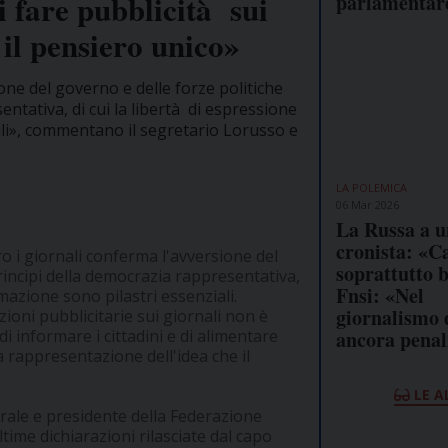
di fare pubblicità sui
parlamentar
 il pensiero unico»
ne del governo e delle forze politiche
ntativa, di cui la libertà di espressione
iali», commentano il segretario Lorusso e
LA POLEMICA
06 Mar 2026
La Russa a 
cronista: «C
o i giornali conferma l'avversione del
soprattutto 
rincipi della democrazia rappresentativa,
Fnsi: «Nel
rmazione sono pilastri essenziali.
giornalismo
rzioni pubblicitarie sui giornali non è
ancora penal
i informare i cittadini e di alimentare
ta rappresentazione dell'idea che il
LE A
rale e presidente della Federazione
time dichiarazioni rilasciate dal capo