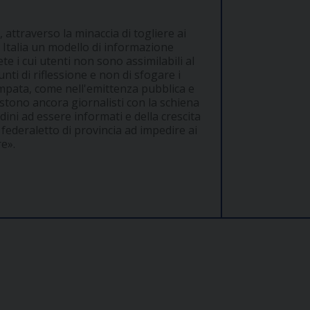
, attraverso la minaccia di togliere ai
n Italia un modello di informazione
e i cui utenti non sono assimilabili al
nti di riflessione e non di sfogare i
tampata, come nell'emittenza pubblica e
esistono ancora giornalisti con la schiena
tadini ad essere informati e della crescita
e federaletto di provincia ad impedire ai
re».