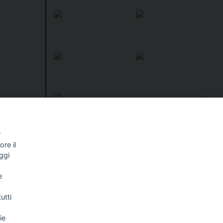
relli,
ano il
r
re il
I libri
Vedi tutti
ggi
NALISMO E
FASCISTISSIMA
e
LLIGENZA
FICIALE
utti
ie