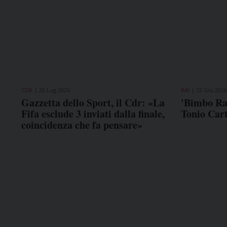
CDR
20 Lug 2026
RAI
12 Giu 2026
Gazzetta dello Sport, il Cdr: «La
'Bimbo Rai
Fifa esclude 3 inviati dalla finale,
Tonio Car
coincidenza che fa pensare»