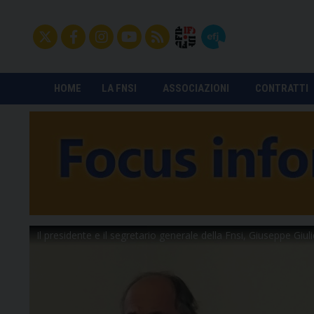
HOME
LA FNSI
ASSOCIAZIONI
CONTRATTI
Il presidente e il segretario generale della Fnsi, Giuseppe Giul