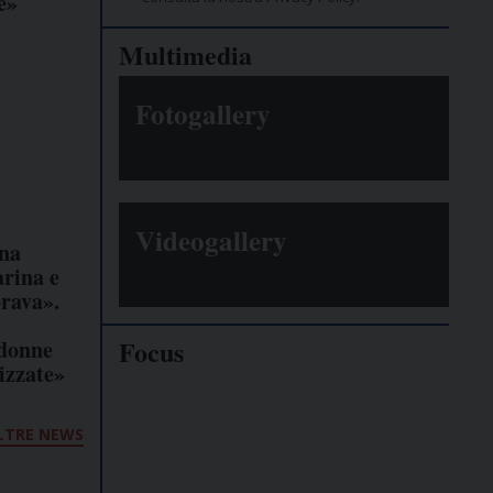
e»
Multimedia
Fotogallery
Videogallery
una
arina e
brava».
Focus
 donne
izzate»
Giornalisti
minacciati
LTRE NEWS