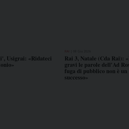
RAI
08 Giu 2026
', Usigrai: «Ridateci
Rai 3, Natale (Cda Rai): 
tonio»
gravi le parole dell'Ad Ros
fuga di pubblico non è un
successo»