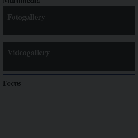
Multimedia
Fotogallery
Videogallery
Focus
Giornalisti
minacciati
Lavoro
autonomo