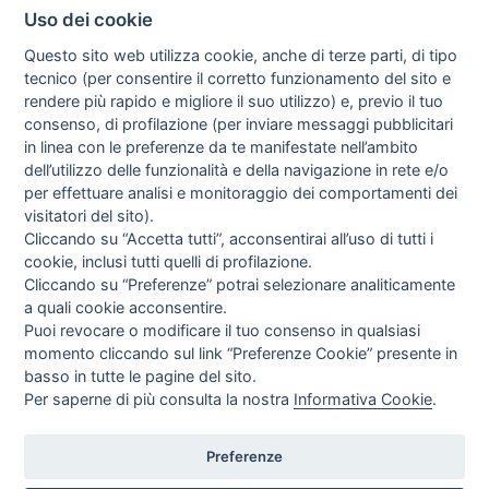
Uso dei cookie
Questo sito web utilizza cookie, anche di terze parti, di tipo
tecnico (per consentire il corretto funzionamento del sito e
rendere più rapido e migliore il suo utilizzo) e, previo il tuo
consenso, di profilazione (per inviare messaggi pubblicitari
in linea con le preferenze da te manifestate nell’ambito
I libri
dell’utilizzo delle funzionalità e della navigazione in rete e/o
Vedi tutti
per effettuare analisi e monitoraggio dei comportamenti dei
visitatori del sito).
FASCISTISSIMA
Cliccando su “Accetta tutti”, acconsentirai all’uso di tutti i
cookie, inclusi tutti quelli di profilazione.
Cliccando su “Preferenze” potrai selezionare analiticamente
a quali cookie acconsentire.
Puoi revocare o modificare il tuo consenso in qualsiasi
momento cliccando sul link “Preferenze Cookie” presente in
basso in tutte le pagine del sito.
Per saperne di più consulta la nostra
Informativa Cookie
.
Direttrice Responsabile: Alessandra Costante | Registrazione al Tribunale Civile
di Roma del 23-12-2001 N°578
Preferenze