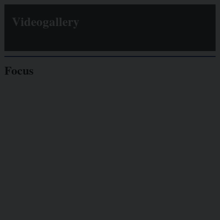
Videogallery
Focus
Giornalisti
minacciati
Lavoro
autonomo
Galassia dell’informazione