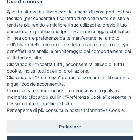
Uso dei cookie
Questo sito web utilizza cookie, anche di terze parti, di tipo
tecnico (per consentire il corretto funzionamento del sito e
rendere più rapido e migliore il suo utilizzo) e, previo il tuo
consenso, di profilazione (per inviare messaggi pubblicitari
in linea con le preferenze da te manifestate nell’ambito
I libri
dell’utilizzo delle funzionalità e della navigazione in rete e/o
Vedi tutti
per effettuare analisi e monitoraggio dei comportamenti dei
visitatori del sito).
FASCISTISSIMA
Cliccando su “Accetta tutti”, acconsentirai all’uso di tutti i
cookie, inclusi tutti quelli di profilazione.
Cliccando su “Preferenze” potrai selezionare analiticamente
a quali cookie acconsentire.
Puoi revocare o modificare il tuo consenso in qualsiasi
momento cliccando sul link “Preferenze Cookie” presente in
basso in tutte le pagine del sito.
Per saperne di più consulta la nostra
Informativa Cookie
.
Direttrice Responsabile: Alessandra Costante | Registrazione al Tribunale Civile
di Roma del 23-12-2001 N°578
Preferenze