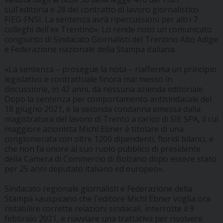
sull'editoria e 28 del contratto di lavoro giornalistico
FIEG-FNSI. La sentenza avrà ripercussioni per altri 7
colleghi dell'ex Trentino». Lo rende noto un comunicato
congiunto di Sindacato Giornalisti del Trentino Alto Adige
e Federazione nazionale della Stampa italiana.
«La sentenza – prosegue la nota – riafferma un principio
legislativo e contrattuale finora mai messo in
discussione, in 42 anni, da nessuna azienda editoriale.
Dopo la sentenza per comportamento antisindacale del
18 giugno 2021, è la seconda condanna emessa dalla
magistratura del lavoro di Trento a carico di SIE SPA, il cui
maggiore azionista Michl Ebner è titolare di una
conglomerata con oltre 1200 dipendenti, floridi bilanci, e
che non fa onore al suo ruolo pubblico di presidente
della Camera di Commercio di Bolzano dopo essere stato
per 25 anni deputato italiano ed europeo».
Sindacato regionale giornalisti e Federazione della
Stampa «auspicano che l'editore Michl Ebner voglia ora
ristabilire corrette relazioni sindacali, interrotte il 9
febbraio 2021, e riavviare una trattativa per risolvere