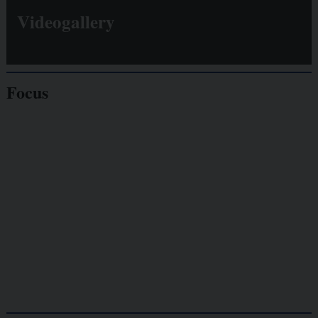
Videogallery
Focus
Giornalisti
minacciati
Lavoro
autonomo
Galassia dell’informazione