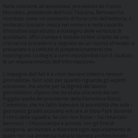
Nella relazione all'assemblea, presieduta da Franco
Morabito, presidente dell'Ussi Toscana, Bennucci ha
ricordato come «in momento di forte crisi dell'editoria, il
sindacato toscano cresca nei numeri e nella capacità
d'iniziativa soprattutto a sostegno delle vertenze di
quotidiani, uffici stampa e testate online colpite da una
crisi senza precedenti e segnata da un ricorso sfrenato al
precariato e a raffiche di prepensionamenti che
costringono i colleghi a turni insostenibili con il risultato
di un impoverimento dell'informazione».
L'impegno dell'Ast è a «non lasciare indietro nessun
giornalista». Non solo per quanto riguarda gli aspetti
economici, ma anche per la dignità del lavoro
giornalistico: «Spero che sia stata una voce dal sen
fuggita quella del presidente della Fiorentina Rocco
Commisso, che ha fatto balenare la possibilità che solo i
giornalisti graditi possano entrare al Viola Park durante
il ritiro della squadra. Se così non fosse – ha rimarcato
Bennucci – l'Assostampa è pronta, con gli Enti di
categoria, ad invitare a disertare ogni appuntamento al
quale non sia ammessa tutta la stampa professionale».