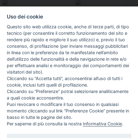
Uso dei cookie
Questo sito web utilizza cookie, anche di terze parti, di tipo
tecnico (per consentire il corretto funzionamento del sito e
rendere più rapido e migliore il suo utilizzo) e, previo il tuo
consenso, di profilazione (per inviare messaggi pubblicitari
in linea con le preferenze da te manifestate nell’ambito
I libri
dell’utilizzo delle funzionalità e della navigazione in rete e/o
Vedi tutti
per effettuare analisi e monitoraggio dei comportamenti dei
visitatori del sito).
FASCISTISSIMA
Cliccando su “Accetta tutti”, acconsentirai all’uso di tutti i
cookie, inclusi tutti quelli di profilazione.
Cliccando su “Preferenze” potrai selezionare analiticamente
a quali cookie acconsentire.
Puoi revocare o modificare il tuo consenso in qualsiasi
momento cliccando sul link “Preferenze Cookie” presente in
basso in tutte le pagine del sito.
Per saperne di più consulta la nostra
Informativa Cookie
.
Direttrice Responsabile: Alessandra Costante | Registrazione al Tribunale Civile
di Roma del 23-12-2001 N°578