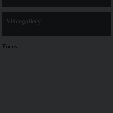
Videogallery
Focus
Giornalisti
minacciati
Lavoro
autonomo
Galassia dell’informazione