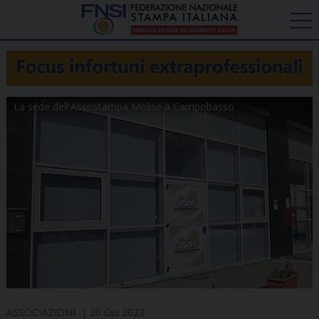
La sede dell'Assostampa Molise a Campobasso
ASSOCIAZIONI
20 Giu 2023