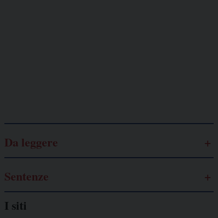
minacciati
Lavoro
autonomo
Galassia dell’informazione
Da leggere
Sentenze
I siti