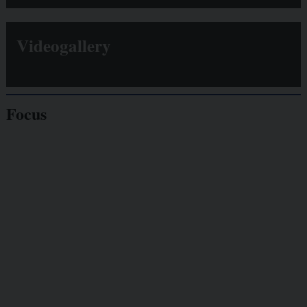
Videogallery
Focus
Giornalisti
minacciati
Lavoro
autonomo
Galassia dell’informazione