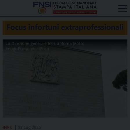
La Direzione generale Inps a Roma (Foto:
ImagoEconomica/Fnsi)
INPS
03 Lug 2026