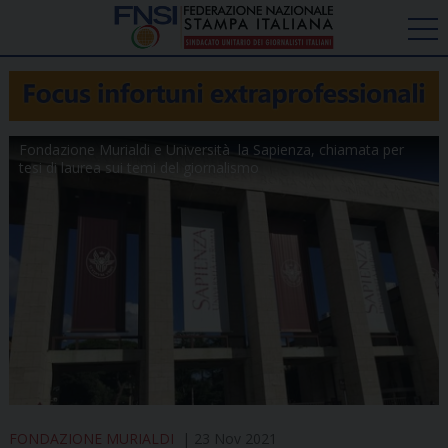
Fondazione Murialdi e Università la Sapienza, chiamata per
tesi di laurea sui temi del giornalismo
FONDAZIONE MURIALDI
23 Nov 2021