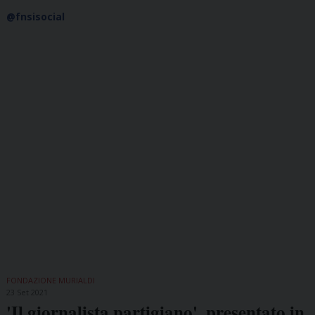
@fnsisocial
FONDAZIONE MURIALDI
23 Set 2021
'Il giornalista partigiano', presentato in