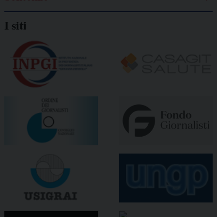
I siti