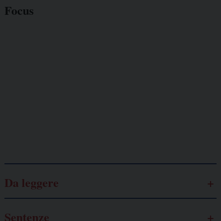
Focus
Giornalisti
minacciati
Lavoro
autonomo
Galassia dell’informazione
Da leggere
Sentenze