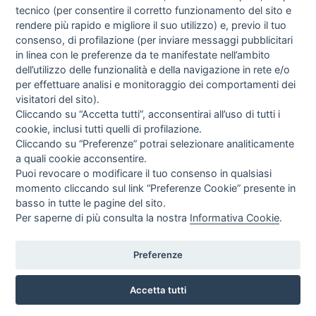
tecnico (per consentire il corretto funzionamento del sito e
rendere più rapido e migliore il suo utilizzo) e, previo il tuo
consenso, di profilazione (per inviare messaggi pubblicitari
in linea con le preferenze da te manifestate nell’ambito
I libri
dell’utilizzo delle funzionalità e della navigazione in rete e/o
Vedi tutti
per effettuare analisi e monitoraggio dei comportamenti dei
visitatori del sito).
FASCISTISSIMA
Cliccando su “Accetta tutti”, acconsentirai all’uso di tutti i
cookie, inclusi tutti quelli di profilazione.
Cliccando su “Preferenze” potrai selezionare analiticamente
a quali cookie acconsentire.
Puoi revocare o modificare il tuo consenso in qualsiasi
momento cliccando sul link “Preferenze Cookie” presente in
basso in tutte le pagine del sito.
Per saperne di più consulta la nostra
Informativa Cookie
.
Direttrice Responsabile: Alessandra Costante | Registrazione al Tribunale Civile
di Roma del 23-12-2001 N°578
Preferenze
Accetta tutti
© FEDERAZIONE NAZIONALE DELLA STAMPA ITALIANA |
Modulistica
|
Contatti
|
Privacy
|
Cookie Policy
|
Preferenze Cookie
|
Credits