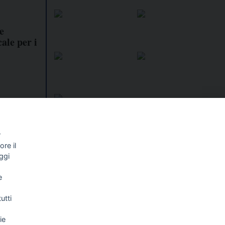
e
ale per i
r
re il
I libri
Vedi tutti
ggi
NALISMO E
FASCISTISSIMA
e
LLIGENZA
FICIALE
utti
ie