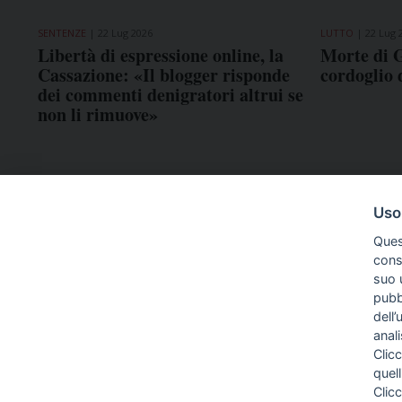
SENTENZE
22 Lug 2026
LUTTO
22 Lug 
Libertà di espressione online, la
Morte di G
Cassazione: «Il blogger risponde
cordoglio
dei commenti denigratori altrui se
non li rimuove»
Uso
Ques
conse
suo u
pubbl
dell’
anal
Clicc
quell
Clic