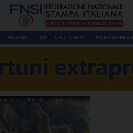
DOCUMENTI
CDR
UFFICI STAMPA
LAVORO AUTONOM
zione 'no pass' (Foto: @alesmartegani)