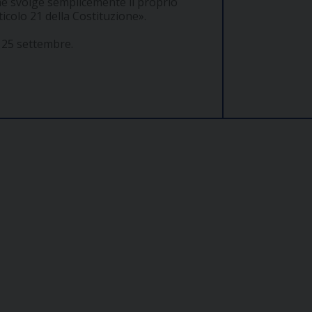
e svolge semplicemente il proprio
icolo 21 della Costituzione».
l 25 settembre.