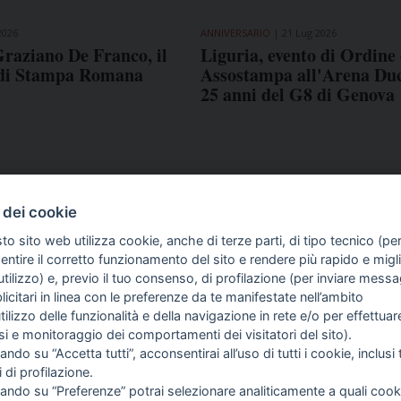
2026
ANNIVERSARIO
21 Lug 2026
raziano De Franco, il
Liguria, evento di Ordine 
 di Stampa Romana
Assostampa all'Arena Duc
25 anni del G8 di Genova
 dei cookie
to sito web utilizza cookie, anche di terze parti, di tipo tecnico (pe
ntire il corretto funzionamento del sito e rendere più rapido e miglio
tilizzo) e, previo il tuo consenso, di profilazione (per inviare messa
icitari in linea con le preferenze da te manifestate nell’ambito
COME TI SENTI?
GIOR
utilizzo delle funzionalità e della navigazione in rete e/o per effettuar
INTE
isi e monitoraggio dei comportamenti dei visitatori del sito).
ARTI
ando su “Accetta tutti”, acconsentirai all’uso di tutti i cookie, inclusi t
i di profilazione.
cando su “Preferenze” potrai selezionare analiticamente a quali cook