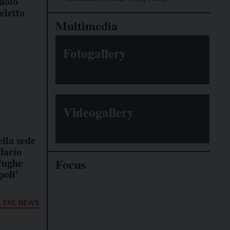
Paolo
eletto
Multimedia
Fotogallery
Videogallery
ella sede
dario
Focus
ofughe
poli'
Giornalisti
minacciati
LTRE NEWS