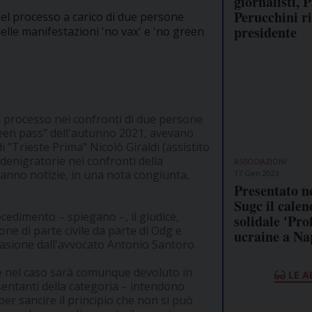
giornalisti, 
Perucchini ri
 nel processo a carico di due persone
presidente
elle manifestazioni 'no vax' e 'no green
el processo nei confronti di due persone
reen pass" dell'autunno 2021, avevano
i "Trieste Prima" Nicolò Giraldi (assistito
denigratorie nei confronti della
ASSOCIAZIONI
 danno notizie, in una nota congiunta,
17 Gen 2023
Presentato n
Sugc il calen
edimento – spiegano –, il giudice,
solidale 'Pr
one di parte civile da parte di Odg e
ucraine a Na
casione dall'avvocato Antonio Santoro.
che nel caso sarà comunque devoluto in
LE A
entanti della categoria – intendono
per sancire il principio che non si può