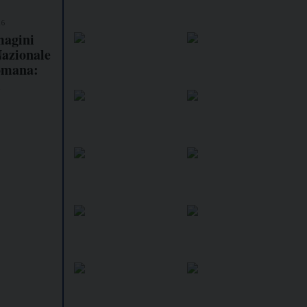
26
magini
Nazionale
omana:
i