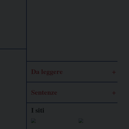
Lavoro
autonomo
Galassia
dell’informazione
Da leggere
Sentenze
I siti