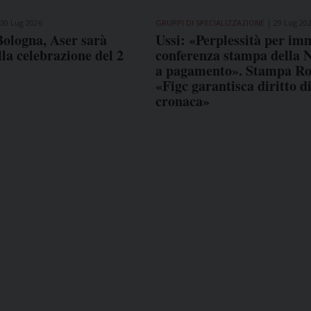
30 Lug 2026
GRUPPI DI SPECIALIZZAZIONE
29 Lug 20
Bologna, Aser sarà
Ussi: «Perplessità per im
lla celebrazione del 2
conferenza stampa della 
a pagamento». Stampa R
«Figc garantisca diritto d
cronaca»