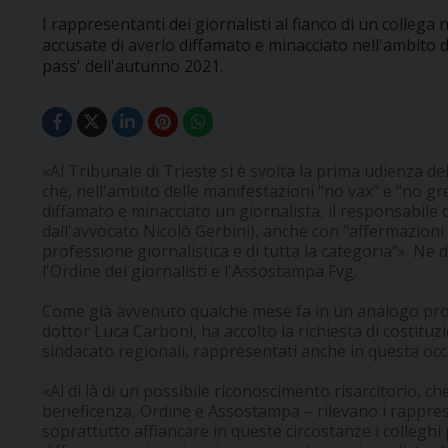
I rappresentanti dei giornalisti al fianco di un collega
accusate di averlo diffamato e minacciato nell'ambito d
pass' dell'autunno 2021.
«Al Tribunale di Trieste si è svolta la prima udienza d
che, nell'ambito delle manifestazioni "no vax" e "no g
diffamato e minacciato un giornalista, il responsabile d
dall'avvocato Nicolò Gerbini), anche con "affermazioni 
professione giornalistica e di tutta la categoria"». Ne
l'Ordine dei giornalisti e l'Assostampa Fvg.
Come già avvenuto qualche mese fa in un analogo proc
dottor Luca Carboni, ha accolto la richiesta di costituzi
sindacato regionali, rappresentati anche in questa oc
«Al di là di un possibile riconoscimento risarcitorio, 
beneficenza, Ordine e Assostampa – rilevano i rappres
soprattutto affiancare in queste circostanze i colleghi 