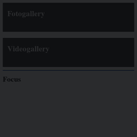
Fotogallery
Videogallery
Focus
Giornalisti
minacciati
Lavoro
autonomo