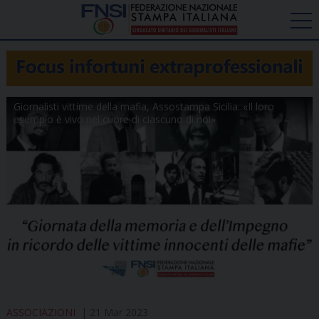
Giornalisti vittime della mafia, Assostampa Sicilia: «Il loro
esempio è vivo nel cuore di ciascuno di noi»
ASSOCIAZIONI
21 Mar 2023