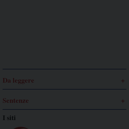
minacciati
Lavoro
autonomo
Galassia dell’informazione
Da leggere
Sentenze
I siti