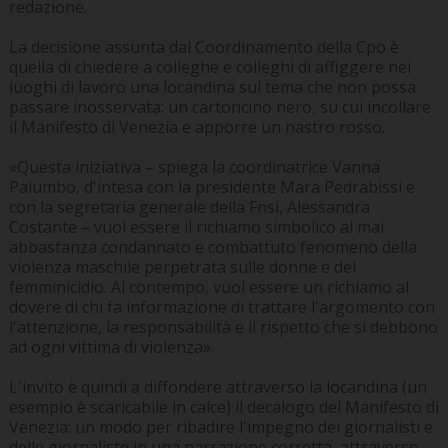
redazione.
La decisione assunta dal Coordinamento della Cpo è
quella di chiedere a colleghe e colleghi di affiggere nei
luoghi di lavoro una locandina sul tema che non possa
passare inosservata: un cartoncino nero, su cui incollare
il Manifesto di Venezia e apporre un nastro rosso.
«Questa iniziativa – spiega la coordinatrice Vanna
Palumbo, d'intesa con la presidente Mara Pedrabissi e
con la segretaria generale della Fnsi, Alessandra
Costante – vuol essere il richiamo simbolico al mai
abbastanza condannato e combattuto fenomeno della
violenza maschile perpetrata sulle donne e del
femminicidio. Al contempo, vuol essere un richiamo al
dovere di chi fa informazione di trattare l'argomento con
l'attenzione, la responsabilità e il rispetto che si debbono
ad ogni vittima di violenza».
L'invito è quindi a diffondere attraverso la locandina (un
esempio è scaricabile in calce) il decalogo del Manifesto di
Venezia: un modo per ribadire l'impegno dei giornalisti e
delle giornaliste in una narrazione corretta, attraverso