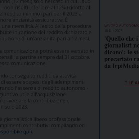
nno (12 mesi) solo nel caso in cui il suo
non risulti inferiore al 12% (ridotto al
el reddito minimo (pari per il 2023 a
nore anzianità assicurativa. È
 una mensilità. All'esito della procedura
LAVORO AUTONOM
18 Dic 2023
ibuite in ragione del reddito dichiarato e
'Quello che i
ibuzione di un'anzianità pari a 12 mesi.
giornalisti n
dicono': le st
lla comunicazione potrà essere versato in
ensili, a partire sempre dal 31 ottobre.
precariato r
stessa comunicazione.
da IrpiMedi
ndo conseguito redditi da attività
o di essere sospesi dagli adempimenti
LE A
hiarando l'assenza di reddito autonomo -
ntivo utile all'acquisizione
oler versare la contribuzione e
il solo 2023.
à giornalistica libero professionale
mpimenti contributivi compilando ed
isponibile qui
).