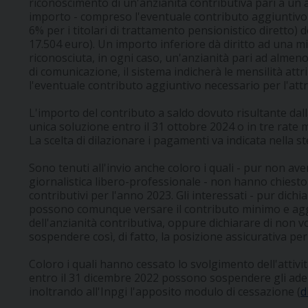
riconoscimento di un'anzianità contributiva pari a un a
importo - compreso l'eventuale contributo aggiuntivo - 
6% per i titolari di trattamento pensionistico diretto) d
17.504 euro). Un importo inferiore dà diritto ad una mi
riconosciuta, in ogni caso, un'anzianità pari ad almeno
di comunicazione, il sistema indicherà le mensilità attr
l'eventuale contributo aggiuntivo necessario per l'attr
L'importo del contributo a saldo dovuto risultante da
unica soluzione entro il 31 ottobre 2024 o in tre rate m
La scelta di dilazionare i pagamenti va indicata nella 
Sono tenuti all'invio anche coloro i quali - pur non ave
giornalistica libero-professionale - non hanno chiest
contributivi per l'anno 2023. Gli interessati - pur dic
possono comunque versare il contributo minimo e aggiu
dell'anzianità contributiva, oppure dichiarare di non v
sospendere così, di fatto, la posizione assicurativa per 
Coloro i quali hanno cessato lo svolgimento dell'attivit
entro il 31 dicembre 2022 possono sospendere gli ade
inoltrando all'Inpgi l'apposito modulo di cessazione (
d