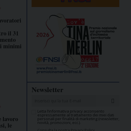
O
avoratori
a
ro il 31
gamento
ti minimi
Newsletter
O
Letta l’informativa privacy acconsento
espressamente al trattamento dei miei dati
 lavoro
personali per finalità di marketing (newsletter,
novità, promozioni, ecc.).
i, le
Consulta la nostra Privacy Policy.