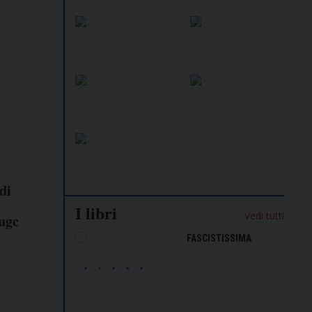
di
I libri
Vedi tutti
Sugc
NALISMO E
FASCISTISSIMA
LLIGENZA
FICIALE