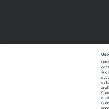
Uso
CONTRATTI
06 Giu 2026
INPGI
29 Apr 2
Ques
«Irregolarità contrattuali», multa
Inpgi, ok 
conse
Inps da 21 milioni per Mediaset
«Avanzo a 
suo u
Diminuisco
pubbl
reddito dei
dell’
anal
Clicc
quell
Clic
acco