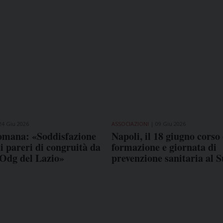
24 Giu 2026
ASSOCIAZIONI
09 Giu 2026
mana: «Soddisfazione
Napoli, il 18 giugno corso 
ai pareri di congruità da
formazione e giornata di
'Odg del Lazio»
prevenzione sanitaria al 
COME TI SENTI?
GIOR
INTE
ARTI