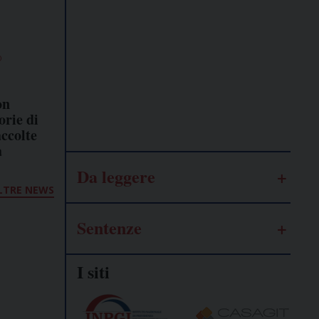
Lavoro
autonomo
O
Galassia
on
dell’informazione
orie di
accolte
a
Da leggere
LTRE NEWS
Sentenze
I siti