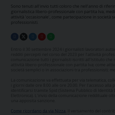
Sono tenuti all'invio tutti coloro che nell'anno di rife
giornalistica libero-professionale con partita Iva, med
attività 'occasionale', come partecipazione in società s
professionisti.
Entro il 30 settembre 2024 i giornalisti lavoratori aut
redditi percepiti nel corso del 2023 per l'attività prof
comunicazione tutti i giornalisti iscritti all'Istituto c
attività libero-professionale con partita Iva; come atti
società semplici o in associazioni tra professionisti; me
La comunicazione va effettuata per via telematica, coll
i giorni dalle ore 8.00 alle ore 20.00. Per l'accesso all
identificarsi tramite Spid (Sistema Pubblico di Identità D
Elettronica). L'invio della comunicazione reddituale ol
una apposita sanzione.
Come ricordano da via Nizza
, Il versamento del contr