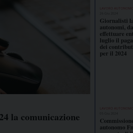
LAVORO AUTONOM
26 Giu 2024
Giornalisti l
autonomi, d
effettuare ent
luglio il pa
dei contribu
per il 2024
LAVORO AUTONOM
024 la comunicazione
05 Giu 2024
Commissione
autonomo Fns