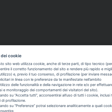
 dei cookie
026
ASSOCIAZIONI
01 Apr 2026
to sito web utilizza cookie, anche di terze parti, di tipo tecnico (pe
al consuntivo 2025:
Freelance, da Stampa Sub
ntire il corretto funzionamento del sito e rendere più rapido e miglio
233 milioni.
Odg Piemonte un fondo p
tilizzo) e, previo il tuo consenso, di profilazione (per inviare messa
no i Cococo, aumenta il
fronteggiare danni e quer
icitari in linea con le preferenze da te manifestate nell’ambito
 liberi professionisti»
utilizzo delle funzionalità e della navigazione in rete e/o per effettuar
isi e monitoraggio dei comportamenti dei visitatori del sito).
ando su “Accetta tutti”, acconsentirai all’uso di tutti i cookie, inclusi t
i di profilazione.
cando su “Preferenze” potrai selezionare analiticamente a quali cook
nsentire.