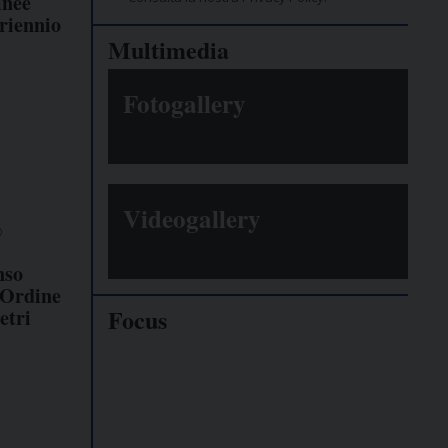
inee
triennio
Multimedia
Fotogallery
Videogallery
O
nso
l'Ordine
Focus
etri
Giornalisti
minacciati