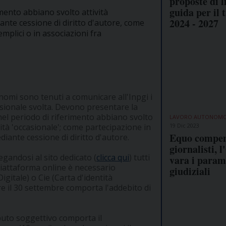
proposte di l
guida per il 
rimento abbiano svolto attività
2024 - 2027
iante cessione di diritto d'autore, come
emplici o in associazioni fra
onomi sono tenuti a comunicare all'Inpgi i
essionale svolta. Devono presentare la
he nel periodo di riferimento abbiano svolto
LAVORO AUTONOM
19 Dic 2023
vità 'occasionale'; come partecipazione in
Equo compe
diante cessione di diritto d'autore.
giornalisti, 
egandosi al sito dedicato (
clicca qui
) tutti
vara i param
a piattaforma online è necessario
giudiziali
igitale) o Cie (Carta d'identità
tre il 30 settembre comporta l'addebito di
ibuto soggettivo comporta il