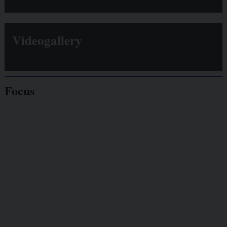
Videogallery
Focus
Giornalisti
minacciati
Lavoro
autonomo
Galassia dell’informazione