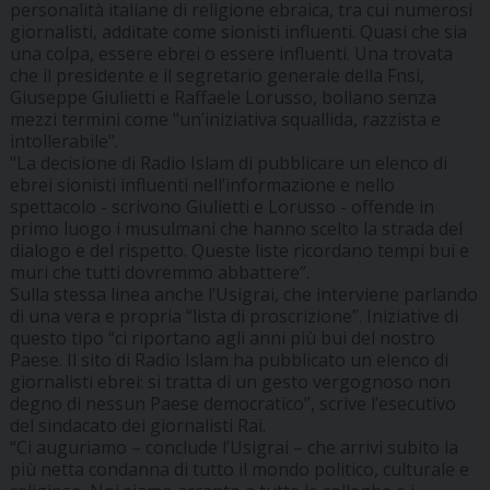
personalità italiane di religione ebraica, tra cui numerosi
giornalisti, additate come sionisti influenti. Quasi che sia
una colpa, essere ebrei o essere influenti. Una trovata
che il presidente e il segretario generale della Fnsi,
Giuseppe Giulietti e Raffaele Lorusso, bollano senza
mezzi termini come "un’iniziativa squallida, razzista e
intollerabile".
"La decisione di Radio Islam di pubblicare un elenco di
ebrei sionisti influenti nell’informazione e nello
spettacolo - scrivono Giulietti e Lorusso - offende in
primo luogo i musulmani che hanno scelto la strada del
dialogo e del rispetto. Queste liste ricordano tempi bui e
muri che tutti dovremmo abbattere”.
Sulla stessa linea anche l’Usigrai, che interviene parlando
di una vera e propria “lista di proscrizione”. Iniziative di
questo tipo “ci riportano agli anni più bui del nostro
Paese. Il sito di Radio Islam ha pubblicato un elenco di
giornalisti ebrei: si tratta di un gesto vergognoso non
degno di nessun Paese democratico”, scrive l’esecutivo
del sindacato dei giornalisti Rai.
“Ci auguriamo – conclude l’Usigrai – che arrivi subito la
più netta condanna di tutto il mondo politico, culturale e