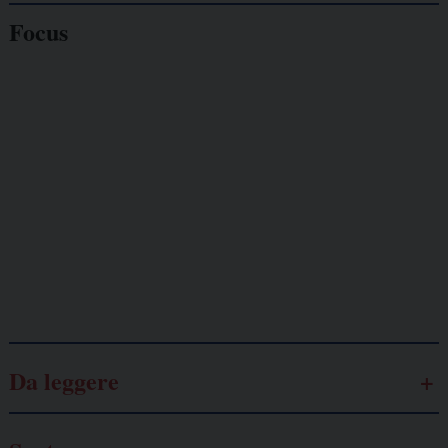
Focus
Giornalisti
minacciati
Lavoro
autonomo
Galassia dell’informazione
Da leggere