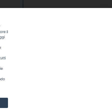
 Fnsi per
r
re il
erlin
ggi
e
utti
ie
ndo
ferenze Cookie
|
Credits