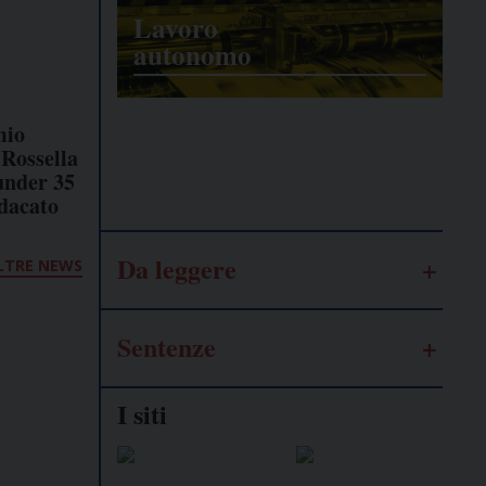
Lavoro
autonomo
mio
Galassia
 Rossella
dell’informazione
under 35
ndacato
Da leggere
LTRE NEWS
Sentenze
I siti