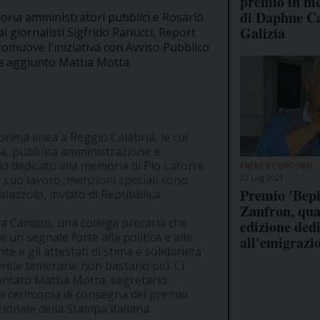
premio in m
di Daphne C
goria amministratori pubblici e Rosario
Galizia
 ai giornalisti Sigfrido Ranucci, Report
promuove l'iniziativa con Avviso Pubblico
le aggiunto Mattia Motta.
prima linea a Reggio Calabria, le cui
ica, pubblica amministrazione e
io dedicato alla memoria di Pio Latorre.
PREMI E CONCORSI
23 Lug 2021
el suo lavoro, menzioni speciali sono
Premio 'Bepi
lazzolo, inviato di Repubblica.
Zanfron, qua
sia Candito, una collega precaria che
edizione ded
 un segnale forte alla politica e alle
all'emigrazi
te e gli attestati di stima e solidarietà
uerele temerarie non bastano più. Ci
mentato Mattia Motta, segretario
la cerimonia di consegna del premio
ionale della Stampa italiana.