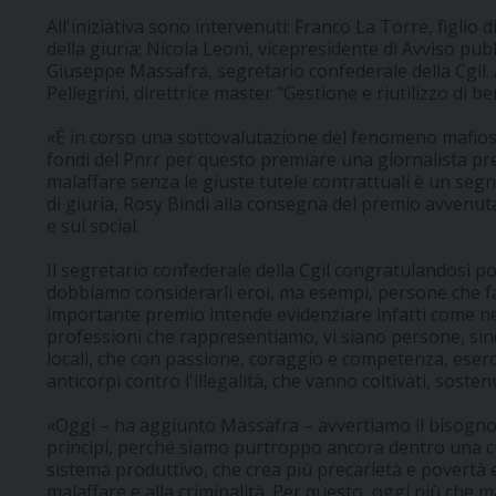
All'iniziativa sono intervenuti: Franco La Torre, figlio 
della giuria; Nicola Leoni, vicepresidente di Avviso pubb
Giuseppe Massafra, segretario confederale della Cgil. A
Pellegrini, direttrice master "Gestione e riutilizzo di be
«È in corso una sottovalutazione del fenomeno mafioso 
fondi del Pnrr per questo premiare una giornalista prec
malaffare senza le giuste tutele contrattuali è un seg
di giuria, Rosy Bindi alla consegna del premio avvenuta 
e sui social.
Il segretario confederale della Cgil congratulandosi po
dobbiamo considerarli eroi, ma esempi, persone che f
importante premio intende evidenziare infatti come nel
professioni che rappresentiamo, vi siano persone, sinda
locali, che con passione, coraggio e competenza, eserc
anticorpi contro l'illegalità, che vanno coltivati, sosten
«Oggi – ha aggiunto Massafra – avvertiamo il bisogno
principi, perché siamo purtroppo ancora dentro una cr
sistema produttivo, che crea più precarietà e povertà
malaffare e alla criminalità. Per questo, oggi più che m