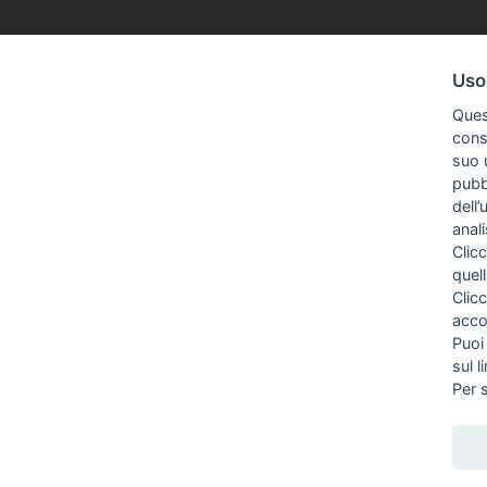
PREMIO TINA MERLIN
24 Giu 2026
ASSOCIAZIONI
Uso
Tina Merlin «esempio ancora
Firenze, A
Ques
oggi». Al via la II edizione del
società sp
conse
Premio Fnsi per il giornalismo
resteranno
suo u
d'inchiesta
pubbl
dell’
anal
Clicc
quell
Clic
acco
Puoi
sul l
Per 
Direttrice Responsabile: Alessandra Costante | Registrazione al Tribunale C
© FEDERAZIONE NAZIONA