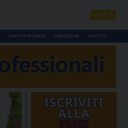
CERCA
O
PARI OPPORTUNITÀ
CONVENZIONI
CONTATTI
@avvisopubblico)