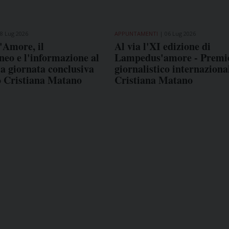
8 Lug 2026
APPUNTAMENTI
06 Lug 2026
Amore, il
Al via l'XI edizione di
eo e l'informazione al
Lampedus'amore - Premi
la giornata conclusiva
giornalistico internaziona
o Cristiana Matano
Cristiana Matano
COME TI SENTI?
GIOR
INTE
ARTI