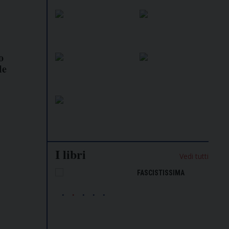
o
le
I libri
Vedi tutti
NALISMO E
FASCISTISSIMA
LLIGENZA
FICIALE