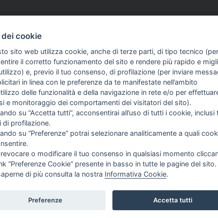
22 Giu 2026
PREMIO TINA MERLIN
18 Giu 2026
 dei cookie
st e Ussi Toscana: «Le
Torna il Premio nazionale
to sito web utilizza cookie, anche di terze parti, di tipo tecnico (pe
ortive storiche
il giornalismo d'inchiesta
ntire il corretto funzionamento del sito e rendere più rapido e miglio
 sull'Arno»
territoriale 'Dov'è Tina M
tilizzo) e, previo il tuo consenso, di profilazione (per inviare messa
oggi?'
icitari in linea con le preferenze da te manifestate nell’ambito
utilizzo delle funzionalità e della navigazione in rete e/o per effettuar
isi e monitoraggio dei comportamenti dei visitatori del sito).
ando su “Accetta tutti”, acconsentirai all’uso di tutti i cookie, inclusi t
i di profilazione.
cando su “Preferenze” potrai selezionare analiticamente a quali cook
nsentire.
 revocare o modificare il tuo consenso in qualsiasi momento clicca
ink “Preferenze Cookie” presente in basso in tutte le pagine del sito.
saperne di più consulta la nostra
Informativa Cookie
.
ivile di Roma del 23-12-2001 N°578
Preferenze
Accetta tutti
LE DELLA STAMPA ITALIANA |
Modulistica
|
Contatti
|
Privacy
|
Cookie Policy
|
Pre