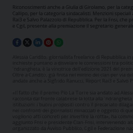
Riconoscimenti anche a Giulia di Girolamo, per la cate
Callipo, per la categoria sindacalisti. Menzioni speciali
Rai3 e Salvo Palazzolo di Repubblica. Per la Fnsi, che 
e Cgil, presente alla premiazione il segretario genera
Alessia Candito, giornalista freelance di Repubblica in 
inchieste puntano a disvelare le connessioni tra polit
'ndrangheta, è la vincitrice dell'edizione 2021 del prem
Oltre a Candito, già finita nel mirino dei clan per via d
andate anche a Sigfrido Ranucci, Report Rai3 e Salvo Pa
«Il fatto che il premio Pio La Torre sia andato ad Ales
racconta dal fronte calabrese la lotta alla 'ndrangheta è
istituzioni: i buoni propositi contro il precariato dilagan
nei confronti dei giornalisti minacciati e oggetto di q
vogliono atti concreti per invertire la rotta», ha com
aggiunto Fnsi e presidente Clan-Fnsi, intervenendo al
organizzato da Avviso Pubblico, Cgil e Federazione naz