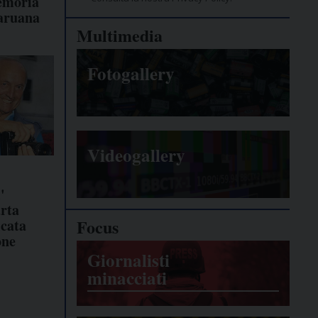
emoria
aruana
Multimedia
Fotogallery
Videogallery
'
rta
Focus
icata
one
Giornalisti
minacciati