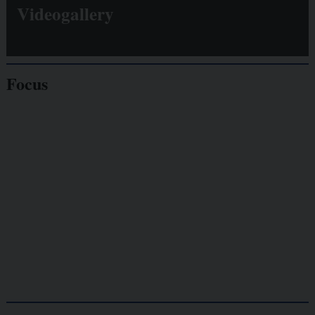
Videogallery
Focus
Giornalisti
minacciati
Lavoro
autonomo
Galassia dell’informazione