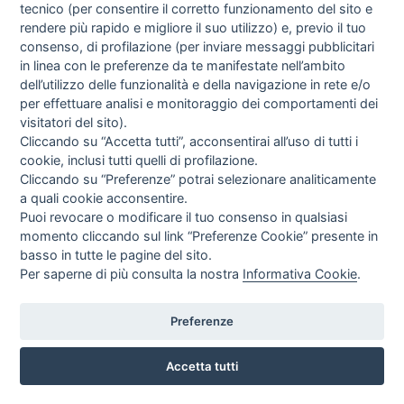
tecnico (per consentire il corretto funzionamento del sito e
rendere più rapido e migliore il suo utilizzo) e, previo il tuo
consenso, di profilazione (per inviare messaggi pubblicitari
in linea con le preferenze da te manifestate nell’ambito
I libri
dell’utilizzo delle funzionalità e della navigazione in rete e/o
Vedi tutti
per effettuare analisi e monitoraggio dei comportamenti dei
visitatori del sito).
FASCISTISSIMA
Cliccando su “Accetta tutti”, acconsentirai all’uso di tutti i
cookie, inclusi tutti quelli di profilazione.
Cliccando su “Preferenze” potrai selezionare analiticamente
a quali cookie acconsentire.
Puoi revocare o modificare il tuo consenso in qualsiasi
momento cliccando sul link “Preferenze Cookie” presente in
basso in tutte le pagine del sito.
Per saperne di più consulta la nostra
Informativa Cookie
.
Direttrice Responsabile: Alessandra Costante | Registrazione al Tribunale Civile
di Roma del 23-12-2001 N°578
Preferenze
Accetta tutti
© FEDERAZIONE NAZIONALE DELLA STAMPA ITALIANA |
Modulistica
|
Contatti
|
Privacy
|
Cookie Policy
|
Preferenze Cookie
|
Credits