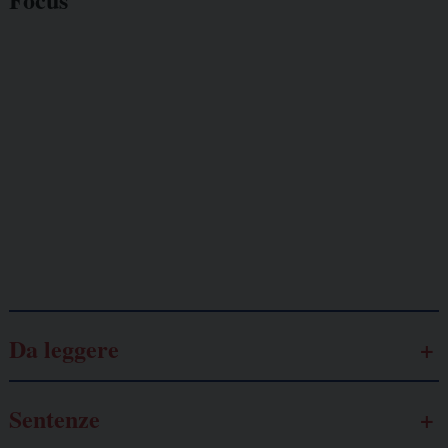
Giornalisti
minacciati
Lavoro
autonomo
Galassia dell’informazione
Da leggere
Sentenze