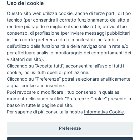
Uso dei cookie
Questo sito web utilizza cookie, anche di terze parti, di tipo
tecnico (per consentire il corretto funzionamento del sito e
rendere più rapido e migliore il suo utilizzo) e, previo il tuo
consenso, di profilazione (per inviare messaggi pubblicitari
in linea con le preferenze da te manifestate nell’ambito
I libri
dell’utilizzo delle funzionalità e della navigazione in rete e/o
Vedi tutti
per effettuare analisi e monitoraggio dei comportamenti dei
visitatori del sito).
FASCISTISSIMA
Cliccando su “Accetta tutti”, acconsentirai all’uso di tutti i
cookie, inclusi tutti quelli di profilazione.
Cliccando su “Preferenze” potrai selezionare analiticamente
a quali cookie acconsentire.
Puoi revocare o modificare il tuo consenso in qualsiasi
momento cliccando sul link “Preferenze Cookie” presente in
basso in tutte le pagine del sito.
Per saperne di più consulta la nostra
Informativa Cookie
.
Direttrice Responsabile: Alessandra Costante | Registrazione al Tribunale Civile
di Roma del 23-12-2001 N°578
Preferenze