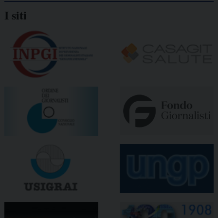
I siti