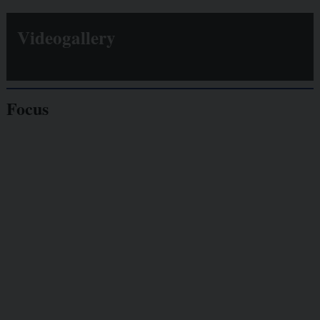
Videogallery
Focus
Giornalisti
minacciati
Lavoro
autonomo
Galassia dell’informazione