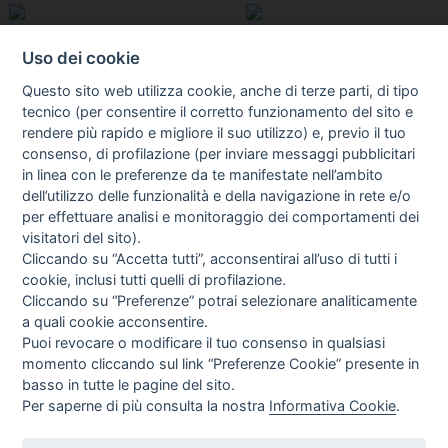
Uso dei cookie
Questo sito web utilizza cookie, anche di terze parti, di tipo
tecnico (per consentire il corretto funzionamento del sito e
rendere più rapido e migliore il suo utilizzo) e, previo il tuo
consenso, di profilazione (per inviare messaggi pubblicitari
in linea con le preferenze da te manifestate nell’ambito
I libri
dell’utilizzo delle funzionalità e della navigazione in rete e/o
Vedi tutti
per effettuare analisi e monitoraggio dei comportamenti dei
visitatori del sito).
FASCISTISSIMA
Cliccando su “Accetta tutti”, acconsentirai all’uso di tutti i
cookie, inclusi tutti quelli di profilazione.
Cliccando su “Preferenze” potrai selezionare analiticamente
a quali cookie acconsentire.
Puoi revocare o modificare il tuo consenso in qualsiasi
momento cliccando sul link “Preferenze Cookie” presente in
basso in tutte le pagine del sito.
Per saperne di più consulta la nostra
Informativa Cookie
.
Direttrice Responsabile: Alessandra Costante | Registrazione al Tribunale Civile
di Roma del 23-12-2001 N°578