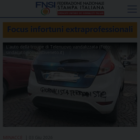
L'auto della troupe di Telenuovo vandalizzata (Foto:
sindacatogiornalistiveneto.it)
MINACCE
03 Giu 2026