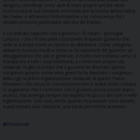
vengono classificati come aiuti di Stato proprio perché viene
riconosciuta la sua funzione essenziale per la tenuta democratica
del Paese: è attraverso l'informazione e la conoscenza che i
cittadini possono partecipare alla vita del Paese».
E sul delicato rapporto con il governo? «È chiaro - prosegue
Lorusso - che c'è una parte consistente di questo governo che
vede la stampa come un nemico da abbattere. Come categoria
abbiamo ricevuto insulti e minacce da esponenti del governo: un
atteggiamento che, più in generale, è rivolto non soltanto verso la
stampa ma a tutti i corpi intermedi, a cominciare proprio dai
sindacati. Voglio ricordare che il governo ha disertato questo
congresso proprio come venti giorni fa ha disertato il congresso
della Cgil, la prima organizzazione sindacale di questo Paese.
Riteniamo che senza la concertazione non si andrà molto lontano.
Ci auguriamo che il confronto con il governo possa essere aspro,
acceso, ma avvenga sempre nel rispetto reciproco dei ruoli e nella
legittimazione. Solo così, anche quando le posizioni sono distanti,
si può trovare una soluzione, una via da percorrere assieme».
@fnsisocial