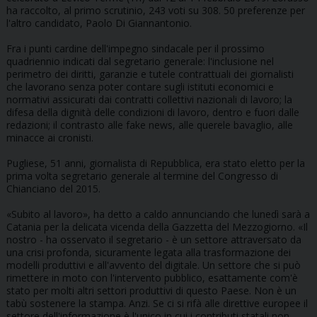
ha raccolto, al primo scrutinio, 243 voti su 308. 50 preferenze per
l'altro candidato, Paolo Di Giannantonio.
Fra i punti cardine dell'impegno sindacale per il prossimo
quadriennio indicati dal segretario generale: l'inclusione nel
perimetro dei diritti, garanzie e tutele contrattuali dei giornalisti
che lavorano senza poter contare sugli istituti economici e
normativi assicurati dai contratti collettivi nazionali di lavoro; la
difesa della dignità delle condizioni di lavoro, dentro e fuori dalle
redazioni; il contrasto alle fake news, alle querele bavaglio, alle
minacce ai cronisti.
Pugliese, 51 anni, giornalista di Repubblica, era stato eletto per la
prima volta segretario generale al termine del Congresso di
Chianciano del 2015.
«Subito al lavoro», ha detto a caldo annunciando che lunedì sarà a
Catania per la delicata vicenda della Gazzetta del Mezzogiorno. «Il
nostro - ha osservato il segretario - è un settore attraversato da
una crisi profonda, sicuramente legata alla trasformazione dei
modelli produttivi e all'avvento del digitale. Un settore che si può
rimettere in moto con l'intervento pubblico, esattamente com'è
stato per molti altri settori produttivi di questo Paese. Non è un
tabù sostenere la stampa. Anzi. Se ci si rifà alle direttive europee il
settore dell'informazione è l'unico in cui i contributi statali non