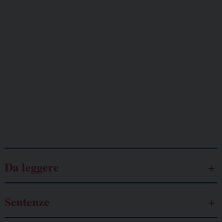
Giornalisti
minacciati
Lavoro
autonomo
Galassia dell’informazione
Da leggere
Sentenze