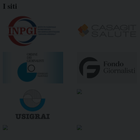
I siti