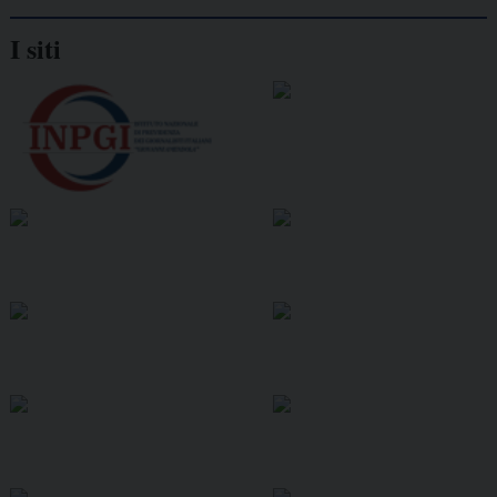
I siti