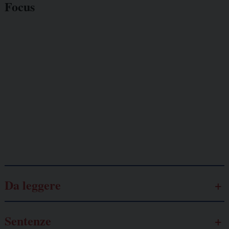
Focus
Giornalisti
minacciati
Lavoro
autonomo
Galassia dell’informazione
Da leggere
Sentenze