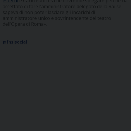
esterni
è Carlo Fuortes che dovrebbe spiegare perché ha
accettato di fare l’amministratore delegato della Rai se
sapeva di non poter lasciare gli incarichi di
amministratore unico e sovrintendente del teatro
dell’Opera di Roma».
@fnsisocial