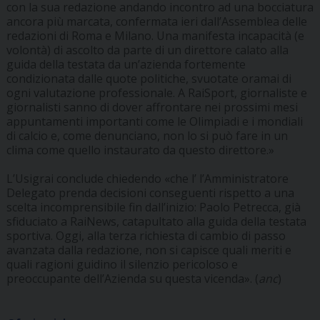
con la sua redazione andando incontro ad una bocciatura
ancora più marcata, confermata ieri dall’Assemblea delle
redazioni di Roma e Milano. Una manifesta incapacità (e
volontà) di ascolto da parte di un direttore calato alla
guida della testata da un’azienda fortemente
condizionata dalle quote politiche, svuotate oramai di
ogni valutazione professionale. A RaiSport, giornaliste e
giornalisti sanno di dover affrontare nei prossimi mesi
appuntamenti importanti come le Olimpiadi e i mondiali
di calcio e, come denunciano, non lo si può fare in un
clima come quello instaurato da questo direttore.»
L’Usigrai conclude chiedendo «che l’ l’Amministratore
Delegato prenda decisioni conseguenti rispetto a una
scelta incomprensibile fin dall’inizio: Paolo Petrecca, già
sfiduciato a RaiNews, catapultato alla guida della testata
sportiva. Oggi, alla terza richiesta di cambio di passo
avanzata dalla redazione, non si capisce quali meriti e
quali ragioni guidino il silenzio pericoloso e
preoccupante dell’Azienda su questa vicenda». (
anc
)