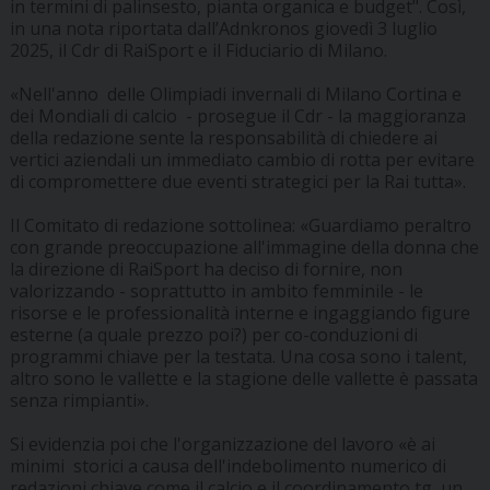
in termini di palinsesto, pianta organica e budget". Così,
in una nota riportata dall’Adnkronos giovedì 3 luglio
2025, il Cdr di RaiSport e il Fiduciario di Milano.
«Nell'anno delle Olimpiadi invernali di Milano Cortina e
dei Mondiali di calcio - prosegue il Cdr - la maggioranza
della redazione sente la responsabilità di chiedere ai
vertici aziendali un immediato cambio di rotta per evitare
di compromettere due eventi strategici per la Rai tutta».
Il Comitato di redazione sottolinea: «Guardiamo peraltro
con grande preoccupazione all'immagine della donna che
la direzione di RaiSport ha deciso di fornire, non
valorizzando - soprattutto in ambito femminile - le
risorse e le professionalità interne e ingaggiando figure
esterne (a quale prezzo poi?) per co-conduzioni di
programmi chiave per la testata. Una cosa sono i talent,
altro sono le vallette e la stagione delle vallette è passata
senza rimpianti».
Si evidenzia poi che l'organizzazione del lavoro «è ai
minimi storici a causa dell'indebolimento numerico di
redazioni chiave come il calcio e il coordinamento tg, un