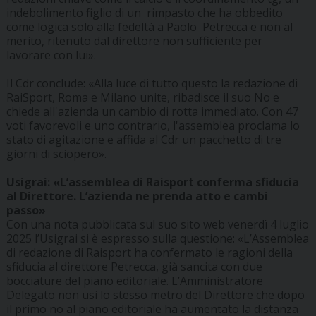
indebolimento figlio di un rimpasto che ha obbedito
come logica solo alla fedeltà a Paolo Petrecca e non al
merito, ritenuto dal direttore non sufficiente per
lavorare con lui».
Il Cdr conclude: «Alla luce di tutto questo la redazione di
RaiSport, Roma e Milano unite, ribadisce il suo No e
chiede all'azienda un cambio di rotta immediato. Con 47
voti favorevoli e uno contrario, l'assemblea proclama lo
stato di agitazione e affida al Cdr un pacchetto di tre
giorni di sciopero».
Usigrai: «L’assemblea di Raisport conferma sfiducia
al Direttore. L’azienda ne prenda atto e cambi
passo»
Con una nota pubblicata sul suo sito web venerdì 4 luglio
2025 l’Usigrai si è espresso sulla questione: «L’Assemblea
di redazione di Raisport ha confermato le ragioni della
sfiducia al direttore Petrecca, già sancita con due
bocciature del piano editoriale. L’Amministratore
Delegato non usi lo stesso metro del Direttore che dopo
il primo no al piano editoriale ha aumentato la distanza