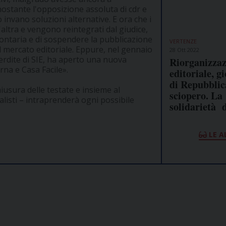
nostante l'opposizione assoluta di cdr e
invano soluzioni alternative. E ora che i
'altra e vengono reintegrati dal giudice,
lontaria e di sospendere la pubblicazione
VERTENZE
ul mercato editoriale. Eppure, nel gennaio
28 Ott 2022
erdite di SIE, ha aperto una nuova
Riorganizzaz
a e Casa Facile».
editoriale, gi
di Repubblic
hiusura delle testate e insieme al
sciopero. La
alisti – intraprenderà ogni possibile
solidarietà d
LE A