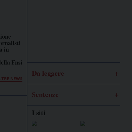
Lavoro
autonomo
ione
Galassia
ornalisti
dell’informazione
a in
ella Fnsi
Da leggere
LTRE NEWS
Sentenze
I siti