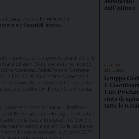
annunciato
dall'editore
acato nazionale e territoriale a
rdere altri posti di lavoro».
ate e prosecuzione provvisoria di altre. È
 Italia Edizioni (SIE), società che fa capo
VERTENZE
, Cucina Moderna, Sale&Pepe e Starbene.
24 Nov 2022
estate, a fine 2019, da Arnoldo Mondadori
Gruppo Gedi
gi ne restano 28, ma non basta: l'azienda
il Coordinam
essazione di attività». È quanto denuncia,
Cdr. Proclam
stato di agit
tutte le testa
i rappresentanti sindacali – l'editore
o delle testate, ha solo tagliato i costi e
pesante della Cassa integrazione Covid e
 che hanno sempre garantito le uscite dei
oni hanno finora sostenuto: a giugno 2022
ttivi, malgrado avesse ancora a