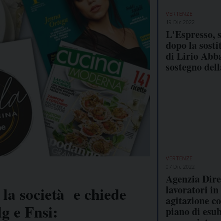
VERTENZE
19 Dic 2022
L'Espresso, 
dopo la sosti
di Lirio Abba
sostegno dell
VERTENZE
07 Dic 2022
Agenzia Dire
lavoratori in 
 la società e chiede
agitazione co
lg e Fnsi:
piano di esu