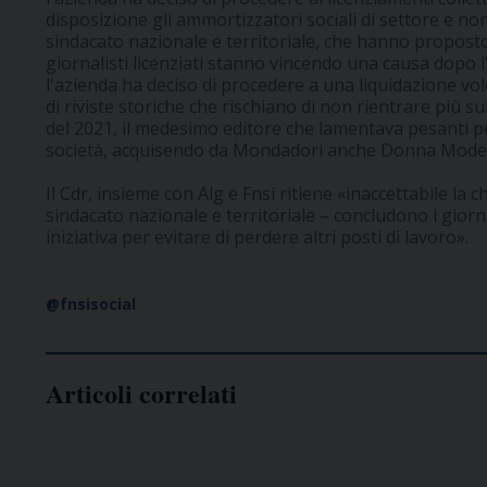
disposizione gli ammortizzatori sociali di settore e no
sindacato nazionale e territoriale, che hanno proposto 
giornalisti licenziati stanno vincendo una causa dopo l
l'azienda ha deciso di procedere a una liquidazione vo
di riviste storiche che rischiano di non rientrare più s
del 2021, il medesimo editore che lamentava pesanti p
società, acquisendo da Mondadori anche Donna Modern
Il Cdr, insieme con Alg e Fnsi ritiene «inaccettabile la c
sindacato nazionale e territoriale – concludono i giorn
iniziativa per evitare di perdere altri posti di lavoro».
@fnsisocial
Articoli correlati