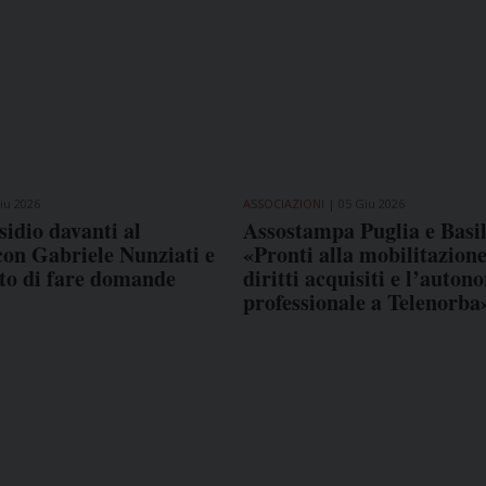
iu 2026
ASSOCIAZIONI
05 Giu 2026
idio davanti al
Assostampa Puglia e Basil
con Gabriele Nunziati e
«Pronti alla mobilitazione
itto di fare domande
diritti acquisiti e l’auton
professionale a Telenorba