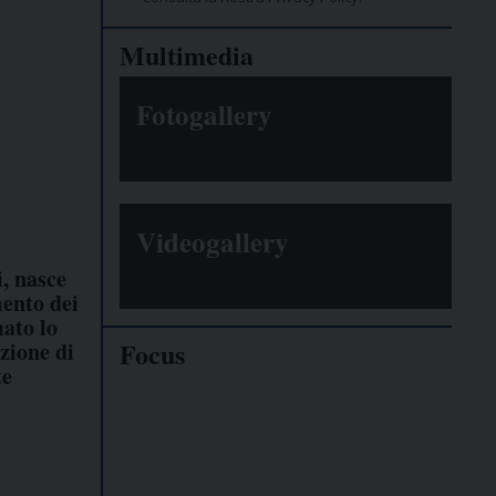
Multimedia
Fotogallery
Videogallery
, nasce
ento dei
ato lo
Focus
azione di
te
Giornalisti
minacciati