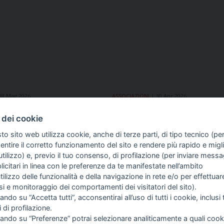
08 Mag 2026
ASSOCIAZIONI
30 Apr 2026
 Consiglio comunale
Chiude Tiscali Notizie,
ità: «Il contratto
Assostampa Sarda: «Si sp
 dei cookie
dei giornalisti va
pezzo di storia dell'infor
to sito web utilizza cookie, anche di terze parti, di tipo tecnico (pe
»
in questo Paese»
ntire il corretto funzionamento del sito e rendere più rapido e miglio
tilizzo) e, previo il tuo consenso, di profilazione (per inviare messa
icitari in linea con le preferenze da te manifestate nell’ambito
COME TI SENTI?
GIOR
utilizzo delle funzionalità e della navigazione in rete e/o per effettuar
INTE
isi e monitoraggio dei comportamenti dei visitatori del sito).
ARTI
ando su “Accetta tutti”, acconsentirai all’uso di tutti i cookie, inclusi t
i di profilazione.
cando su “Preferenze” potrai selezionare analiticamente a quali cook