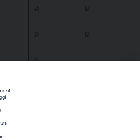
egne un
mazione
r
re il
I libri
Vedi tutti
ggi
NALISMO E
FASCISTISSIMA
e
LLIGENZA
FICIALE
utti
ie