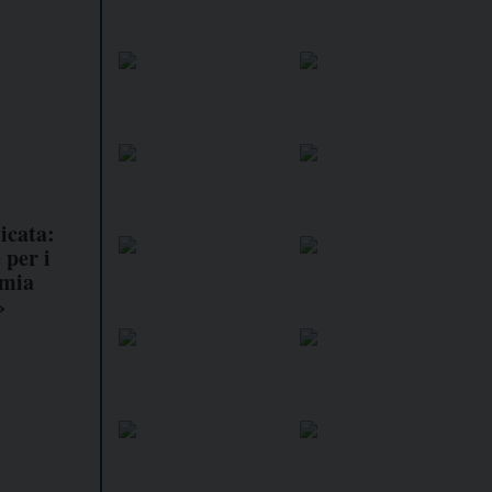
icata:
 per i
omia
»