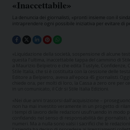
«Inaccettabile»
La denuncia dei giornalisti, «pronti insieme con il sind
intraprendere ogni possibile iniziativa per evitare di pe
«Liquidazione della società, sospensione di alcune test
questa l'ultima, inaccettabile tappa del cammino di Stile
a Maurizio Belpietro e che edita Tustyle, Confidenze
Stile Italia, che si è costituita con la cessione delle t
Editore a Belpietro, aveva all'epoca 45 giornalisti. Og
chiede ora, per molti di loro, la Cassa a zero ore per c
in un comunicato, il Cdr si Stile Italia Edizioni.
«Nei due anni trascorsi dall'acquisizione – proseguono 
non ha mai investito veramente in un progetto di rilanci
i tempi di lavoro delle redazioni usufruendo in modo 
confidando nel senso di responsabilità dei giornalisti,
numeri. Ma a nulla sono valsi i sacrifici che le redazi
l'azienda ha deciso di procedere ai licenziamenti colle