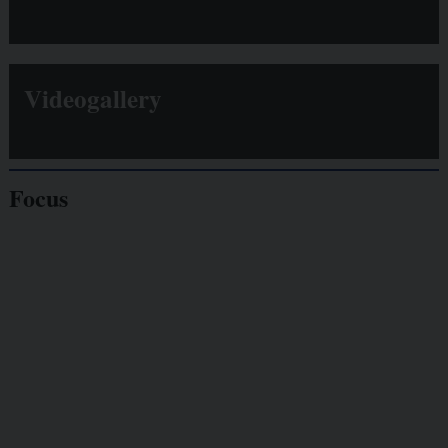
Videogallery
Focus
Giornalisti
minacciati
Lavoro
autonomo