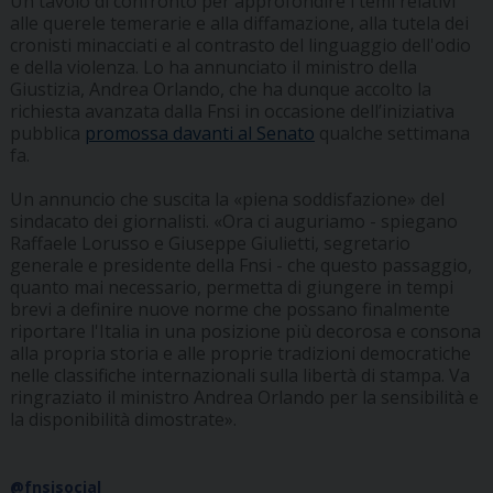
Un tavolo di confronto per approfondire i temi relativi
alle querele temerarie e alla diffamazione, alla tutela dei
cronisti minacciati e al contrasto del linguaggio dell'odio
e della violenza. Lo ha annunciato il ministro della
Giustizia, Andrea Orlando, che ha dunque accolto la
richiesta avanzata dalla Fnsi in occasione dell’iniziativa
pubblica
promossa davanti al Senato
qualche settimana
fa.
Un annuncio che suscita la «piena soddisfazione» del
sindacato dei giornalisti. «Ora ci auguriamo - spiegano
Raffaele Lorusso e Giuseppe Giulietti, segretario
generale e presidente della Fnsi - che questo passaggio,
quanto mai necessario, permetta di giungere in tempi
brevi a definire nuove norme che possano finalmente
riportare l'Italia in una posizione più decorosa e consona
alla propria storia e alle proprie tradizioni democratiche
nelle classifiche internazionali sulla libertà di stampa. Va
ringraziato il ministro Andrea Orlando per la sensibilità e
la disponibilità dimostrate».
@fnsisocial