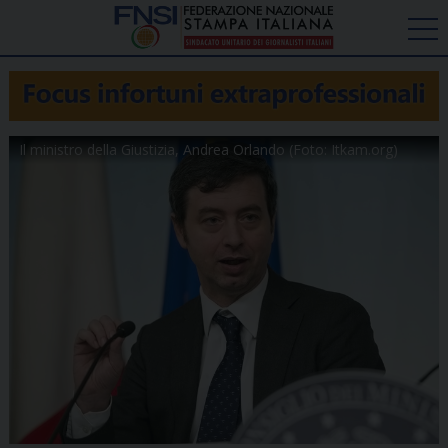
Il ministro della Giustizia, Andrea Orlando (Foto: Itkam.org)